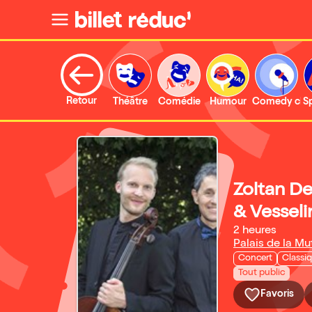
Retour
Théâtre
Comédie
Humour
Comedy clu
S
Zoltan De
& Vesseli
2 heures
Palais de la Mu
Concert
Classi
Tout public
Favoris