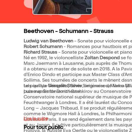
Beethoven - Schumann - Strauss
Ludwig van Beethoven
- Sonate pour violoncelle 
Robert Schumann
- Romances pour hautbois et pia
Richard Strauss
- Sonate pour violoncelle et piano
Né en 1992, le violoncelliste
Zoltan Despond
se fo
Marc Jaermann à Lausanne, puis auprès de Thoma
il a obtenu un master de soliste en 2018. A la Pav
d'Enrico Dindo et participe aux Master Class d'A
Sollima. Ses tournées de concerts le mènent dasn 
tels qu'Ilya Gringolts, Silvia Simionescu, Marko Mil
Le pianiste
Vesselin Stanev
, originaire de Varna (
Luzerner Sinfonieorchester.
puis auprès de Dmitri Bashkirov au Conservatoire
Conservatoire national supérieur de musique de Pa
Feuchtwanger à Londres. Il a été lauréat du Con
Long – Jacques Thibaud. Il se produit régulièrem
comme le Wigmore Hall à Londres, la Philharmonie
Lire la suite
Gaveau à Paris. Il se rend également dans les pays
et au Japon. Il cultive particulièrement la musiq
Pour tout public
Frolova, la flûtiste Eva Oertle ou le violoncellis