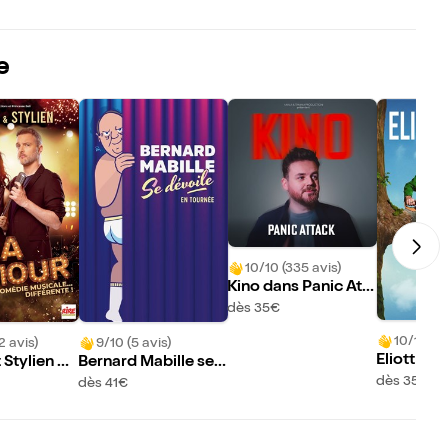
e
10/10 (335 avis)
Kino dans Panic Att
ack
dès 35€
10/10 (81
2 avis)
9/10 (5 avis)
Eliott Do
 Stylien da
Bernard Mabille se
C'est quoi
our
dévoile
dès 35€
dès 41€