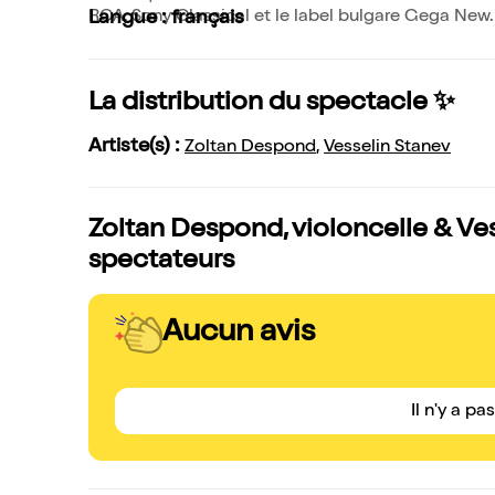
RCA, Sony Classical et le label bulgare Gega New.
Langue : français
La distribution du spectacle ✨
Artiste(s) :
Zoltan Despond
,
Vesselin Stanev
Zoltan Despond, violoncelle & Vess
spectateurs
Aucun avis
Il n'y a pa