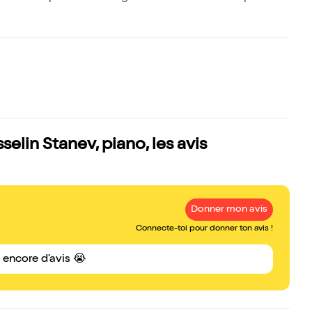
elin Stanev, piano, les avis
Donner mon avis
Connecte-toi pour donner ton avis !
s encore d'avis 😭