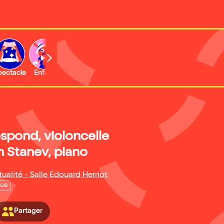
b
pectacle
Enfant
Concert
Activité
Expo et musée
spond, violoncelle
n Stanev, piano
tualité - Salle Edouard Herriot
que
Partager