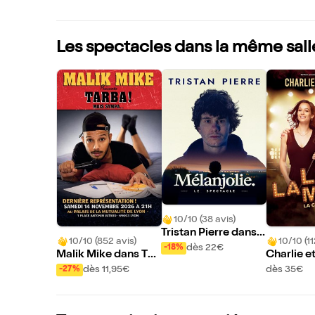
Les spectacles dans la même sall
10/10 (38 avis)
Tristan Pierre dans
10/10 (852 avis)
10/10 (11
Mélanjolie
dès 22€
-18%
Malik Mike dans Tar
Charlie et
ba Mais Sympa
ns Lalam
dès 11,95€
dès 35€
-27%