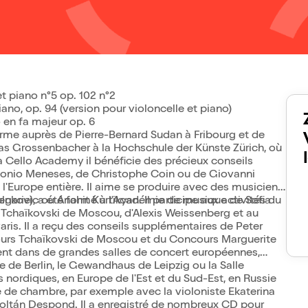
et piano n°5 op. 102 n°2
no, op. 94 (version pour violoncelle et piano)
 en fa majeur op. 6
rme auprès de Pierre-Bernard Sudan à Fribourg et de
s Grossenbacher à la Hochschule der Künste Zürich, où
ia Cello Academy il bénéficie des précieux conseils
ntonio Meneses, de Christophe Coin ou de Giovanni
l'Europe entière. Il aime se produire avec des musiciens
enkovic ou Anahit Kurtikyan. Il participe aux activités du
Bulgarie), a été formé à l'Académie de musique de Sofia
 Tchaïkovski de Moscou, d'Alexis Weissenberg et au
ris. Il a reçu des conseils supplémentaires de Peter
cours Tchaïkovski de Moscou et du Concours Marguerite
ent dans de grandes salles de concert européennes,
 de Berlin, le Gewandhaus de Leipzig ou la Salle
 nordiques, en Europe de l'Est et du Sud-Est, en Russie
ue de chambre, par exemple avec la violoniste Ekaterina
te Zoltán Despond. Il a enregistré de nombreux CD pour