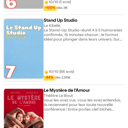
6
10/10 (1 avis)
-100%
dès 2€
Stand Up Studio
Le Kibélé
Le Stand-Up Studio réunit 4 à 5 humoristes
confirmés, 15 minutes chacun : le format
idéal pour plonger dans leurs univers. Sur
scène, des humoristes primés en festival au
niveau national et des têtes d'affiche. Des
styles variés, une énergie communicative et
une seule promesse : vous faire passer une
excellente début de soirée.
7
10/10 (86 avis)
-84%
dès 2,95€
Le Mystère de l'Amour
Théâtre Le Bout
Vous les avez vus, vous les avez entendus,
ils reviennent pour leur toute nouvelle
conférence ! Entre portes clef biches
empaillées et dictionnaires d'étymologie, ils
se lancent dans une quête fondamentale :
celle du mystère de l'amour !