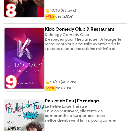
8
10/10 (53 avis)
-41%
dès 12,95€
Kido Comedy Club & Restaurant
Kidology Comedy Club
2 espaces pour 1 lieu unique : A l'étage, le
restaurant vous accueille avant/après le
spectacle pour une cuisine raffinée et
surprenante (Top 20 meilleurs restos de
Paris). Descendez l'escalier multicolore et
découvrez les humoristes les plus
talentueux du moment (et des invités/guest
surprises). Un bar à cocktail divin (on sert
9
aussi du coca, pas de panique). Le
dimanche midi, un Comedy-Brunch
10/10 (45 avis)
gourmand avec pleins de talents. Salle
-35%
dès 6,95€
climatisée (on sait à quel point ce détail à
son importance).
Poulet de Feu | En rodage
La Petite Loge Théâtre
En la construisant, elle tente de
comprendre pourquoi ses tours
s'effondrent avant la fin, pourquoi elle
prend toujours trop de livres dans ses sacs
de vacances, et pourquoi parfois dans sa