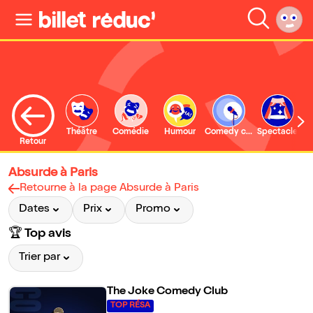
Théâtre
Comédie
Humour
Comedy club
Spectacle
Retour
Absurde à Paris
Retourne à la page Absurde à Paris
Dates
Prix
Promo
🏆 Top avis
Trier par
The Joke Comedy Club
TOP RÉSA