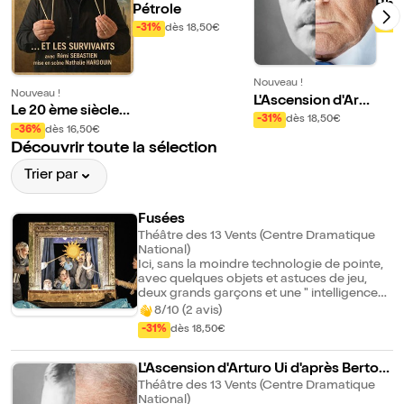
Rhi
Pétrole
-31%
-31%
dès 18,50€
Nouveau !
Nouveau !
L'Ascension d'Artu
Le 20 ème siècle p
ro Ui d'après Bert
-31%
dès 18,50€
our les nuls
-36%
dès 16,50€
olt Brecht
Découvrir toute la sélection
Trier par
Fusées
Théâtre des 13 Vents (Centre Dramatique
National)
Ici, sans la moindre technologie de pointe,
avec quelques objets et astuces de jeu,
deux grands garçons et une " intelligence
artificielle " en chair et en os nous invitent
8/10 (2 avis)
dans l'espace intersidéral où ils sont
-31%
dès 18,50€
manifestement coincés. Probablement en
orbite. Ils nous racontent la conquête
spatiale, ses espoirs et ses déboires, des
L'Ascension d'Arturo Ui d'après Bertolt
origines de l'univers à nos jours, et assistent
Brecht
Théâtre des 13 Vents (Centre Dramatique
de loin à l'agonie de la planète. Comme si
National)