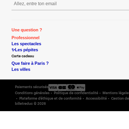
S’inscrire S’inscrire S’inscrire S’in
Une question ?
Professionnel
Les spectacles
✨Les pépites
Carte cadeau
Que faire à Paris ?
Les villes
Paiements sécurisés
Conditions générales
Politique de confidentialité
Mentions légale
Plateforme d'éthique et de conformité
Accessibilité
Gestion de
billetreduc ©
2026