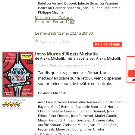
Ratel ou Arnaud Dupont, Juliette Béhar ou Yasmine
Haller ou Garance Bocobza, Jean-Philippe Daguerre ou
Philippe Mayma
Maison de la Culture
,
Clermont Ferrand (
63
)
Le mercredi 12 mai 2027 à 20h30
Ajouter à ma liste
Intra Muros d'Alexis Michalik
de Alexis Michalik, mis en scène par Alexis Michalik
Théâtre > Théâtre contemporain
à partir de 12 ans
Tandis que l'orage menace, Richard, un
metteur en scène sur le retour, vient dispenser
v
son premier cours de théâtre en centrale.
De Alexis Michalik
Note internautes:
Avec En alternance Clémentine Aussourd, Christopher
Bayemi, Chloé Berthier, Raphaèle Bouchard, Hocine
avec
920 avis
Choutri, Jérémie Covillault, Johann Dionnet, Janik
Erima, Fleur Fitoussi, Jean Fornerod, Muriel Gaudin,
Magali Genoud, Thibaut Gonzalez, Antoine Kobi,
Aurélie Konaté, Christian Mulot, Jean-Philippe Ricci,
Fayçal Safi, Marie Sambourg, Julien Urrutia
La Pépinière Théâtre
,