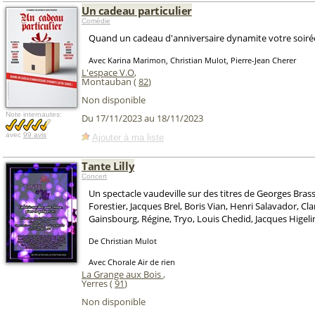
Un cadeau particulier
Comédie
Quand un cadeau d'anniversaire dynamite votre soirée
Avec Karina Marimon, Christian Mulot, Pierre-Jean Cherer
L'espace V.O
,
Montauban (
82
)
Non disponible
Note internautes:
Du 17/11/2023 au 18/11/2023
avec
99 avis
Ajouter à ma liste
Tante Lilly
Concert
Un spectacle vaudeville sur des titres de Georges Bra
Forestier, Jacques Brel, Boris Vian, Henri Salavador, Cla
Gainsbourg, Régine, Tryo, Louis Chedid, Jacques Higelin
De Christian Mulot
Avec Chorale Air de rien
La Grange aux Bois
,
Yerres (
91
)
Non disponible