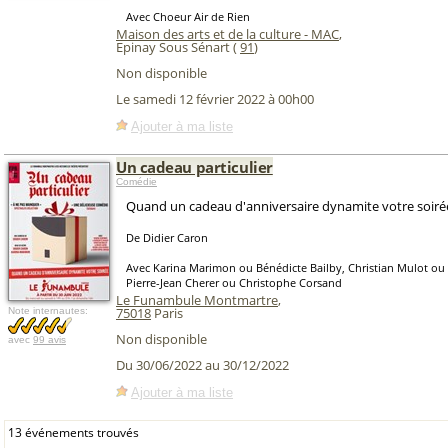
Avec Choeur Air de Rien
Maison des arts et de la culture - MAC
,
Epinay Sous Sénart (
91
)
Non disponible
Le samedi 12 février 2022 à 00h00
Ajouter à ma liste
Un cadeau particulier
Comédie
Quand un cadeau d'anniversaire dynamite votre soirée
De Didier Caron
Avec Karina Marimon ou Bénédicte Bailby, Christian Mulot ou 
Pierre-Jean Cherer ou Christophe Corsand
Le Funambule Montmartre
,
75018
Paris
Note internautes:
Non disponible
avec
99 avis
Du 30/06/2022 au 30/12/2022
Ajouter à ma liste
13 événements trouvés