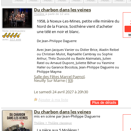
Août
Août
Août
Août
Août
Août
Août
Août
Du charbon dans les veines
Théâtre
à partir de 12 ans
1958, à Noeux-Les-Mines, petite ville minière du
Nord de la France, Sosthène vient d'acheter
une télé en noir et blanc.
Note internautes:
v
avec
323 avis
De Jean-Philippe Daguerre
Avec Jean-Jacques Vanier ou Didier Brice, Aladin Reibel
ou Christian Mulot, Raphaëlle Cambray ou Sophie
Arthur, Théo Dusoulié ou Basile Alaïmalaïs, Julien
Ratel ou Arnaud Dupont, Juliette Béhar ou Yasmine
Haller ou Garance Bocobza, Jean-Philippe Daguerre ou
Philippe Mayma
Salle des Fêtes Marcel Pagnol
,
Neuilly Sur Marne (
93
)
Le samedi 24 avril 2027 à 20h30
Ajouter à ma liste
Du charbon dans les veines
mis en scène par Jean-Philippe Daguerre
Théâtre > Théâtre classique
La pièce aux 5 Molières !