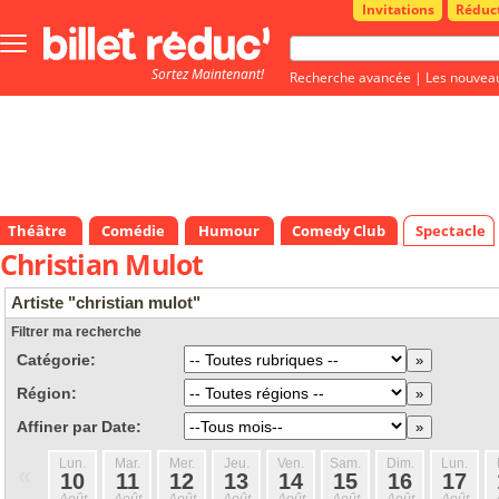
Invitations
Réduc
Bouton
menu
Sortez Maintenant!
principale
Recherche avancée
|
Les nouvea
Théâtre
Comédie
Humour
Comedy Club
Spectacle
Christian Mulot
Artiste "christian mulot"
Filtrer ma recherche
Catégorie:
Région:
Affiner par Date:
Lun.
Mar.
Mer.
Jeu.
Ven.
Sam.
Dim.
Lun.
«
10
11
12
13
14
15
16
17