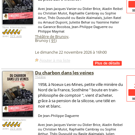
Avec Jean-Jacques Vanier ou Didier Brice, Aladin Reibel
v
ou Christian Mulot, Raphaëlle Cambray ou Sophie
Artur, Théo Dusoulié ou Basile Alaïmalaïs, Julien Ratel
ou Arnaud Dupont, Juliette Behar ou Yasmine Haller
ou Garance Bocobza, Jean-Philippe Daguerre ou
Note internautes:
Philippe Maymat
Théâtre de Brunoy
,
avec
323 avis
Brunoy (
91
)
Le dimanche 22 novembre 2026 à 16h00
Ajouter à ma liste
Du charbon dans les veines
Théâtre
1958, à Noeux-Les-Mines, petite ville minière du
Nord de la France, Sosthène " boute en train-
philosophe de comptoir ", vient d'acheter,
v
grâce à sa pension de la silicose, une télé en
noir et blanc.
De Jean-Philippe Daguerre
Note internautes:
Avec Jean-Jacques Vanier ou Didier Brice, Aladin Reibel
avec
323 avis
ou Christian Mulot, Raphaëlle Cambray ou Sophie
Arthur, Théo Dusoulié ou Basile Alaïmalaïs, Julien