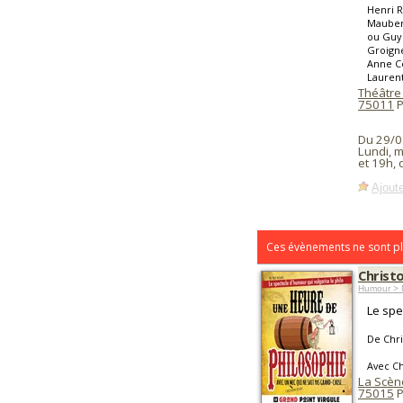
Henri R
Mauber
ou Guy 
Groigne
Anne Cé
Lauren
Théâtre
75011
P
Du 29/0
Lundi, 
et 19h,
Ajoute
Ces évènements ne sont pl
Christ
Humour > 
Le spe
De Chri
Avec Ch
La Scèn
75015
P