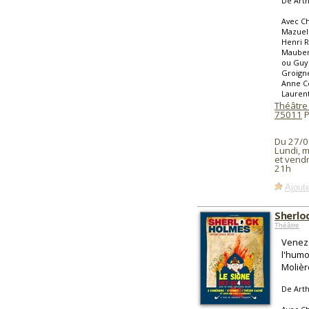
De Arth
Avec Ch
Mazuel 
Henri R
Mauber
ou Guy 
Groigne
Anne Cé
Lauren
Théâtre
75011
P
Du 27/0
Lundi, m
et vendr
21h
Ajoute
Sherloc
Théâtre
Venez 
l'humou
Molièr
De Arth