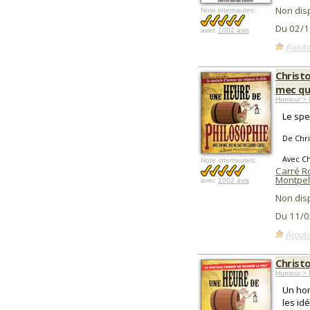
Non dis
Note internautes:
Du 02/1
avec
1002 avis
Ajoute
Christ
mec qu
Humour > 
Le spe
De Chri
Avec Ch
Note internautes:
Carré R
Montpel
avec
1002 avis
Non dis
Du 11/0
Ajoute
Christ
Humour > 
Un hom
les id