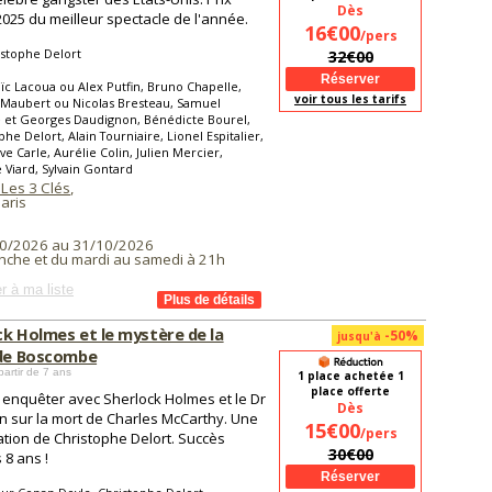
Dès
2025 du meilleur spectacle de l'année.
16€00
/pers
stophe Delort
32€00
ïc Lacoua ou Alex Putfin, Bruno Chapelle,
voir tous les tarifs
 Maubert ou Nicolas Bresteau, Samuel
 et Georges Daudignon, Bénédicte Bourel,
phe Delort, Alain Tourniaire, Lionel Espitalier,
ve Carle, Aurélie Colin, Julien Mercier,
 Viard, Sylvain Gontard
 Les 3 Clés
,
aris
0/2026 au 31/10/2026
nche et du mardi au samedi à 21h
r à ma liste
ck Holmes et le mystère de la
-50%
jusqu'à
 de Boscombe
partir de 7 ans
1 place achetée 1
place offerte
enquêter avec Sherlock Holmes et le Dr
Dès
 sur la mort de Charles McCarthy. Une
15€00
/pers
tion de Christophe Delort. Succès
30€00
 8 ans !