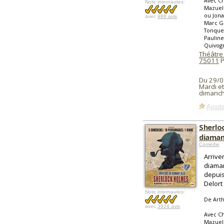
Avec Ch
Note internautes:
Mazuel 
ou Jona
avec
988 avis
Marc G
Tonqued
Pauline
Quivogn
Théâtre
75011
P
Du 29/0
Mardi et
dimanch
Ajoute
Sherlo
diaman
Comédie
Arrive
diaman
depuis
Delort
Note internautes:
De Arth
avec
3924 avis
Avec Ch
Mazuel 