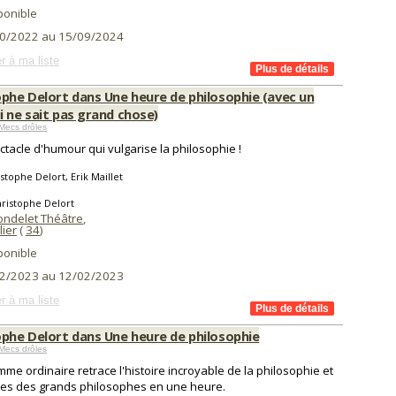
ponible
0/2022 au 15/09/2024
r à ma liste
ophe Delort dans Une heure de philosophie (avec un
i ne sait pas grand chose)
Mecs drôles
ctacle d'humour qui vulgarise la philosophie !
stophe Delort, Erik Maillet
ristophe Delort
ondelet Théâtre
,
lier
(
34
)
ponible
2/2023 au 12/02/2023
r à ma liste
ophe Delort dans Une heure de philosophie
Mecs drôles
me ordinaire retrace l'histoire incroyable de la philosophie et
ées des grands philosophes en une heure.