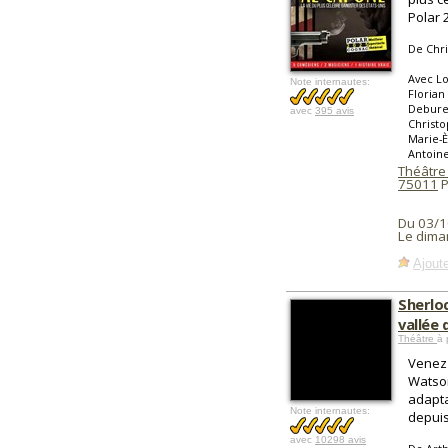
Polar 
De Chri
Avec Lo
Note internautes:
Florian
Debure
avec
395 avis
Christo
Marie-È
Antoine
Théâtre
75011
P
Du 03/1
Le dima
Ajoute
Sherlo
vallée
Théâtre
à 
Venez 
Watson
adapta
Note internautes:
depuis
avec
10298 avis