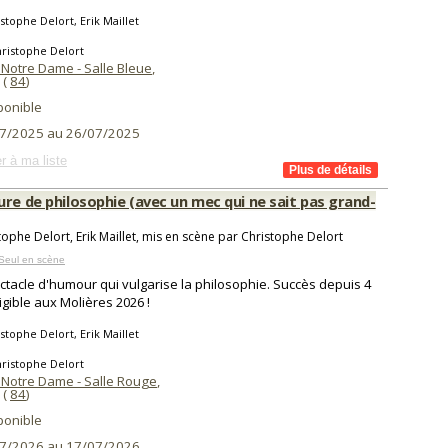
stophe Delort, Erik Maillet
ristophe Delort
 Notre Dame - Salle Bleue
,
(
84
)
ponible
7/2025 au 26/07/2025
r à ma liste
re de philosophie (avec un mec qui ne sait pas grand-
tophe Delort, Erik Maillet, mis en scène par Christophe Delort
Seul en scène
ctacle d'humour qui vulgarise la philosophie. Succès depuis 4
ligible aux Molières 2026 !
stophe Delort, Erik Maillet
ristophe Delort
 Notre Dame - Salle Rouge
,
(
84
)
ponible
7/2026 au 17/07/2026