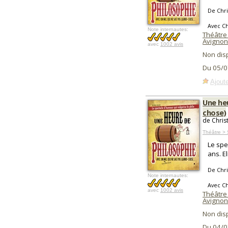
De Chri
Avec Ch
Note internautes:
Théâtre
Avignon
avec
1002 avis
Non dis
Du 05/0
Ajoute
Une heu
chose)
de Chris
Théâtre > 
Le spe
ans. E
De Chri
Note internautes:
Avec Ch
avec
1002 avis
Théâtre
Avignon
Non dis
Du 04/0