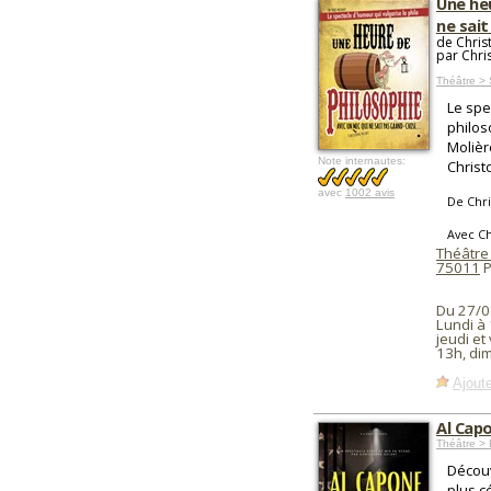
Une he
ne sai
de Christ
par Chri
Théâtre > 
Le spe
philos
Molièr
Note internautes:
Christ
avec
1002 avis
De Chri
Avec Ch
Théâtre
75011
P
Du 27/0
Lundi à 
jeudi et
13h, di
Ajoute
Al Cap
Théâtre > 
Découv
plus c