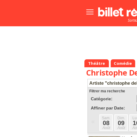
Bouton
menu
Sorte
principale
Théâtre
Comédie
Christophe De
Artiste "christophe de
Filtrer ma recherche
Catégorie:
Affiner par Date:
Sam.
Dim.
Lu
«
08
09
1
Août
Août
Ao