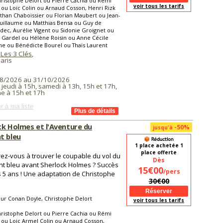
ristophe Delort ou Pierre Cachia ou Rémi
voir tous les tarifs
ou Loïc Colin ou Arnaud Cosson, Henri Rizk
than Chaboissier ou Florian Maubert ou Jean-
uillaume ou Matthias Bensa ou Guy de
ec, Aurélie Vigent ou Sidonie Groignet ou
 Gardel ou Hélène Roisin ou Anne Cécile
e ou Bénédicte Bourel ou Thaïs Laurent
 Les 3 Clés
,
aris
8/2026 au 31/10/2026
 jeudi à 15h, samedi à 13h, 15h et 17h,
e à 15h et 17h
r à ma liste
ck Holmes et l'Aventure du
-50%
jusqu'à
t bleu
1 place achetée 1
place offerte
rez-vous à trouver le coupable du vol du
Dès
t bleu avant Sherlock Holmes ? Succès
15€00
/pers
 5 ans ! Une adaptation de Christophe
30€00
ur Conan Doyle, Christophe Delort
voir tous les tarifs
ristophe Delort ou Pierre Cachia ou Rémi
ou Loic Armel Colin ou Arnaud Cosson,