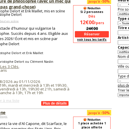
Heure
ure de philosophie (avec un mec qui
-50%
jusqu'à
t pas grand-chose)
Prix so
ophe Delort et Erik Maillet, mis en scène
Si 2 personnes
stophe Delort
Dès
Type d
12€00
Seul en scène
/pers
Titre
ctacle d'humour qui vulgarise la
24€00
ophie. Succès depuis 4 ans. Eligible aux
Artist
es 2026 ! Écrit et mis en scène par
voir tous les tarifs
ophe Delort
Capaci
stophe Delort et Erik Maillet
Nom de 
ristophe Delort ou Clément Naslin
 Les 3 Clés
,
Ville o
aris
Type de
8/2026 au 01/11/2026
19h, mardi et mercredi à 13h et 19h30,
plus de
 vendredi à 13h, 19h30 et 21h, samedi à
Trier l
manche à 13h, 17h et 19h
r à ma liste
one
-50%
jusqu'à
Biopic
rez la vie d'Al Capone, dit Scarface, le
1 place achetée 1
place offerte
élèbre gangster des Etats-Unis. Prix