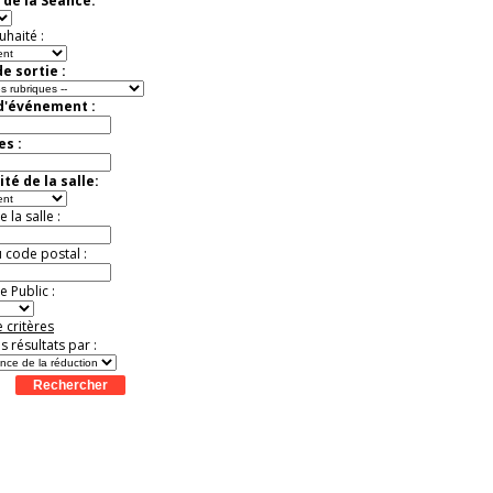
 de la Séance:
Jusqu'à -13%
uhaité :
e sortie :
 d'événement :
es :
té de la salle:
la salle :
u code postal :
 Public :
 critères
es résultats par :