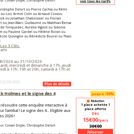
ur Conan Doyle, Christophe Delort
voir tous les tarifs
ristophe Delort ou Pierre Cachia ou Rémi
ou Loic Armel Colin ou Arnaud Cosson,
izk ou Jonathan Chaboissier ou Florian
t ou Jean-Marc Guillaume ou Matthias Bensa
de Tonquedec, Aurélie Vigent ou Sidonie
t ou Pauline Gardel ou Hélène Roisin ou
cile Quivogne ou Bénédicte Bourel ou Thaïs
t
 Les 3 Clés
,
aris
8/2026 au 31/10/2026
ardi, mercredi et dimanche à 17h, jeudi
edi à 17h, 19h et 20h, samedi à 17h et
r à ma liste
k Holmes et le signe des 4
-50%
jusqu'à
résoudre cette enquête interactive à
1 place achetée 1
place offerte
r familial ! Le signe des 4... Eligible aux
Dès
es 2026 !
15€00
/pers
ur Conan Doyle, Christophe Delort
30€00