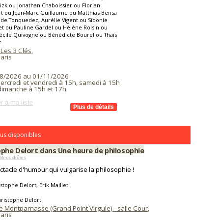
izk ou Jonathan Chaboissier ou Florian
t ou Jean-Marc Guillaume ou Matthias Bensa
de Tonquedec, Aurélie Vigent ou Sidonie
t ou Pauline Gardel ou Hélène Roisin ou
cile Quivogne ou Bénédicte Bourel ou Thaïs
t
 Les 3 Clés
,
aris
8/2026 au 01/11/2026
mercredi et vendredi à 15h, samedi à 15h
 dimanche à 15h et 17h
r à ma liste
us disponibles
ophe Delort dans Une heure de philosophie
Mecs drôles
ctacle d'humour qui vulgarise la philosophie !
stophe Delort, Erik Maillet
ristophe Delort
e Montparnasse (Grand Point Virgule) - salle Cour
,
aris