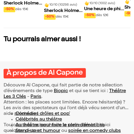
10
Sherlock Holmes
10/10 (1002 avis)
10/10 (10298 avis)
She
et l'Aventure du di
Une heure de phil
-50%
dès 15€
Sherlock Holmes
et l
-50
amant bleu
osophie (avec un
-50%
dès 12€
et le mystère de la
-50%
dès 15€
mec qui ne sait pa
vallée de Boscom
s grand-chose)
be
Tu pourrais aimer aussi !
À propos de Al Capone
Découvre Al Capone, qui fait partie de notre sélection
d’événements de type
Biopic
et qui se tient ici :
Théâtre
Les 3 Clés
-
Paris
.
Attention : les places sont limitées. Encore hésitant(e) ?
Les avis des spectateurs qui l'ont déjà vécu seront d'une
aide précieuse !
Comédies drôles et pop’
Célébrités au théâtre
Toujours à la recherche de la sortie idéale ? Voici
Au théâtre, pour faire le plein d’émotions
quelques pistes :
Stand-up et humour
ou
soirée en comedy clubs