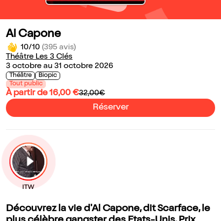
Al Capone
10/10
(395 avis)
Théâtre Les 3 Clés
3 octobre au 31 octobre 2026
Théâtre
Biopic
Tout public
À partir de 16,00 €
32,00€
Réserver
Découvrez la vie d'Al Capone, dit Scarface, le
plus célèbre gangster des Etats-Unis. Prix