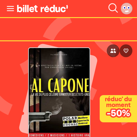
réduc' du
moment
-50%