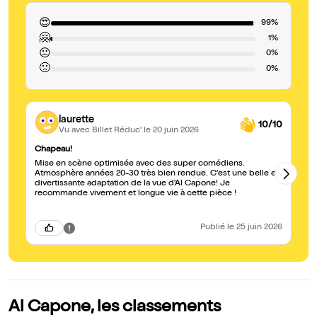
😍
99%
🤗
1%
😐
0%
🙁
0%
laurette
10/10
Vu avec Billet Réduc'
le 20 juin 2026
Chapeau!
Si
Mise en scène optimisée avec des super comédiens.
Du
Atmosphère années 20-30 très bien rendue. C'est une belle et
Chic
divertissante adaptation de la vue d'Al Capone! Je
pl
recommande vivement et longue vie à cette pièce !
Publié
le 25 juin 2026
Al Capone, les classements