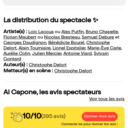
La distribution du spectacle ✨
Artiste(s) :
Loïc Lacoua
ou
Alex Putfin
,
Bruno Chapelle
,
Florian Maubert
ou
Nicolas Bresteau
,
Samuel Debure
et
Georges Daudignon
,
Bénédicte Bourel
,
Christophe
Delort
,
Alain Tourniaire
,
Lionel Espitalier
,
Marie-Ève Carle
,
Aurélie Colin
,
Julien Mercier
,
Antoine Viard
,
Sylvain
Gontard
Auteur(s) :
Christophe Delort
Metteur(s) en scène :
Christophe Delort
Al Capone, les avis spectateurs
Voir tous les avis
10/10
(395 avis)
Donner mon avis
Connecte-toi pour donner ton avis !