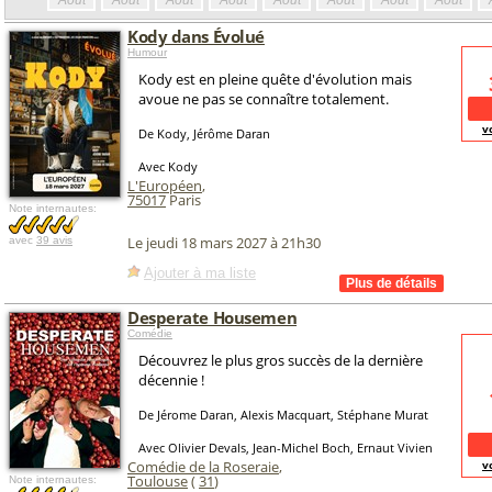
Août
Août
Août
Août
Août
Août
Août
Août
Kody dans Évolué
Humour
Kody est en pleine quête d'évolution mais
avoue ne pas se connaître totalement.
v
De Kody, Jérôme Daran
Avec Kody
L'Européen
,
75017
Paris
Note internautes:
Le jeudi 18 mars 2027 à 21h30
avec
39 avis
Ajouter à ma liste
Desperate Housemen
Comédie
Découvrez le plus gros succès de la dernière
décennie !
De Jérome Daran, Alexis Macquart, Stéphane Murat
Avec Olivier Devals, Jean-Michel Boch, Ernaut Vivien
Comédie de la Roseraie
,
v
Toulouse
(
31
)
Note internautes: