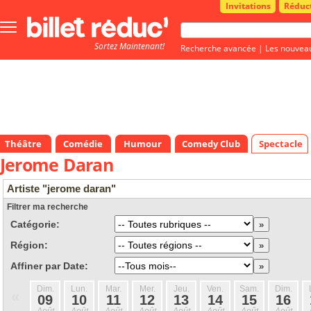
Invitations
Réduc
Bouton
menu
Sortez Maintenant!
principale
Recherche avancée
|
Les nouvea
Théâtre
Comédie
Humour
Comedy Club
Spectacle
Jerome Daran
Artiste "jerome daran"
Filtrer ma recherche
Catégorie:
Région:
Affiner par Date:
Dim.
Lun.
Mar.
Mer.
Jeu.
Ven.
Sam.
Dim.
«
09
10
11
12
13
14
15
16