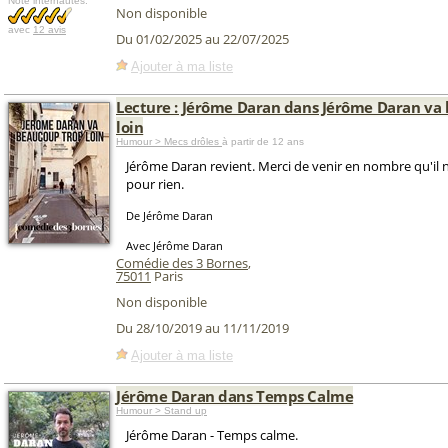
Note internautes:
Non disponible
avec
12 avis
Du 01/02/2025 au 22/07/2025
Ajouter à ma liste
Lecture : Jérôme Daran dans Jérôme Daran va
loin
Humour > Mecs drôles
à partir de 12 ans
Jérôme Daran revient. Merci de venir en nombre qu'il 
pour rien.
De Jérôme Daran
Avec Jérôme Daran
Comédie des 3 Bornes
,
75011
Paris
Non disponible
Du 28/10/2019 au 11/11/2019
Ajouter à ma liste
Jérôme Daran dans Temps Calme
Humour > Stand up
Jérôme Daran - Temps calme.