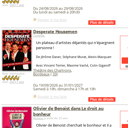
avec
14477 avis
Du 24/08/2026 au 29/08/2026
Du lundi au samedi à 20h30
Ajouter à ma liste
Desperate Housemen
Comédie
Un plateau d'artistes déjantés qui n'épargnent
personne !
De Jérôme Daran, Stéphane Murat, Alexis Macquart
Avec Vincent Terrier, Maxime Vaché, Colin Gigaroff
v
Théâtre des Chartrons
,
Bordeaux
(
33
)
Note internautes:
avec
14477 avis
Du 19/09/2026 au 31/01/2027
Samedi à 19h, dimanche à 17h et 19h
Ajouter à ma liste
Olivier de Benoist dans Le droit au
bonheur
Humour
à partir de 15 ans
Olivier de Benoist cherchait le bonheur et il a