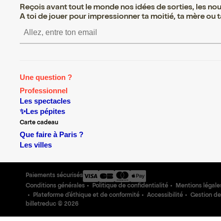
Reçois avant tout le monde nos idées de sorties, les nouv
A toi de jouer pour impressionner ta moitié, ta mère ou ta
S’inscrire S’inscrire S’inscrire S’i
Une question ?
Professionnel
Les spectacles
✨Les pépites
Carte cadeau
Que faire à Paris ?
Les villes
Paiements sécurisés
Conditions générales
Politique de confidentialité
Mentions légale
Plateforme d'éthique et de conformité
Accessibilité
Gestion de
billetreduc ©
2026