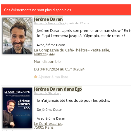
Ces évènements ne sont plus disponibles
Jérôme Daran
Humour > Mecs drôles
à partir de 12 ans
Jérôme Daran, aprés son premier one man show " En 
foi " qui l'emmena jusqu'à l'Olympia, est de retour !
Avec Jérôme Daran
La Compagnie du Café-Théâtre - Petite salle
,
Nantes
(
44
)
Non disponible
Du 04/10/2024 au 05/10/2024
Ajouter à ma liste
Jérôme Daran dans Ego
Humour > Stand up
Je n'ai jamais été très doué pour les pitchs.
De Jérôme Daran
Avec Jérôme Daran
Le Contrescarpe
,
75005
Paris