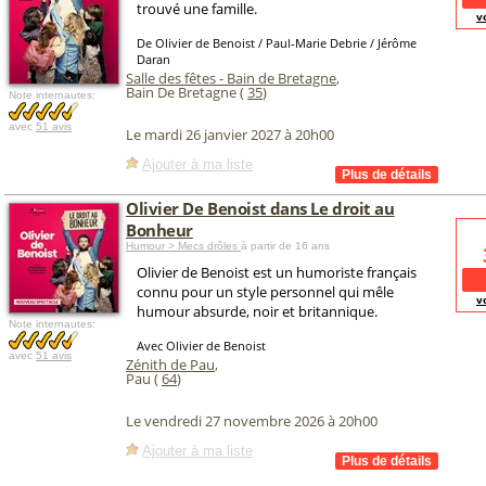
trouvé une famille.
v
De Olivier de Benoist / Paul-Marie Debrie / Jérôme
Daran
Salle des fêtes - Bain de Bretagne
,
Bain De Bretagne (
35
)
Note internautes:
avec
51 avis
Le mardi 26 janvier 2027 à 20h00
Ajouter à ma liste
Olivier De Benoist dans Le droit au
Bonheur
Humour > Mecs drôles
à partir de 16 ans
Olivier de Benoist est un humoriste français
connu pour un style personnel qui mêle
v
humour absurde, noir et britannique.
Note internautes:
Avec Olivier de Benoist
avec
51 avis
Zénith de Pau
,
Pau (
64
)
Le vendredi 27 novembre 2026 à 20h00
Ajouter à ma liste