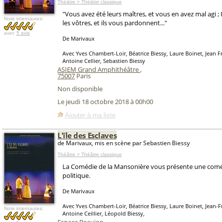
Théâtre > Théâtre classique
"Vous avez été leurs maîtres, et vous en avez mal agi ;
Note internautes:
les vôtres, et ils vous pardonnent..."
avec
5 avis
De Marivaux
Avec Yves Chambert-Loir, Béatrice Biessy, Laure Boinet, Jean 
Antoine Cellier, Sebastien Biessy
ASIEM Grand Amphithéâtre
,
75007
Paris
Non disponible
Le jeudi 18 octobre 2018 à 00h00
Ajouter à ma liste
L'île des Esclaves
de Marivaux, mis en scène par Sebastien Biessy
Théâtre > Théâtre classique
La Comédie de la Mansonière vous présente une coméd
politique.
De Marivaux
Avec Yves Chambert-Loir, Béatrice Biessy, Laure Boinet, Jean-
Note internautes:
Antoine Ceillier, Léopold Biessy,