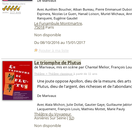
De Marivaux
Note internautes:
Avec Aurélien Boucher, Alban Bureau, Pierre Emmanuel Dubo
avec
113 avis
Espinera, Nicolas Le Guen, Hanaé Loison, Muriel Michaux, Anne
Ranquere, Eugénie Gaudel
Le Funambule Montmartre
,
75018
Paris
Non disponible
Du 08/10/2016 au 15/01/2017
Ajouter à ma liste
Le triomphe de Plutus
de Marivaux, mis en scène par Chantal Melior, François Lou
Théâtre > Théâtre classique
à partir de 11 ans
Une joute oppose Apollon, dieu de la mesure, des arts e
Plutus, dieu de l'argent, des richesses et de l'abondanc
De Marivaux
Avec Alaïa Michon, Julie Dollat, Gautier Gaye, Guillaume Jablo
Lacquement, François Louis, Mathieu Mottet, Marie Pauly
Théâtre du Voyageur
,
Asnières Sur Seine (
92
)
Non disponible