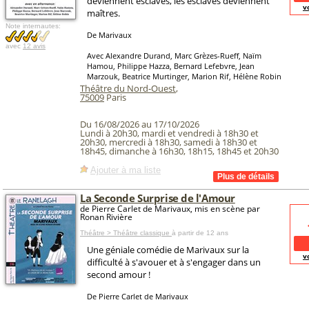
deviennent esclaves, les esclaves deviennent
v
maîtres.
Note internautes:
De Marivaux
avec
12 avis
Avec Alexandre Durand, Marc Grèzes-Rueff, Naïm
Hamou, Philippe Hazza, Bernard Lefebvre, Jean
Marzouk, Beatrice Murtinger, Marion Rif, Hélène Robin
Théâtre du Nord-Ouest
,
75009
Paris
Du 16/08/2026 au 17/10/2026
Lundi à 20h30, mardi et vendredi à 18h30 et
20h30, mercredi à 18h30, samedi à 18h30 et
18h45, dimanche à 16h30, 18h15, 18h45 et 20h30
Ajouter à ma liste
La Seconde Surprise de l'Amour
de Pierre Carlet de Marivaux, mis en scène par
Ronan Rivière
Théâtre > Théâtre classique
à partir de 12 ans
Une géniale comédie de Marivaux sur la
v
difficulté à s'avouer et à s'engager dans un
second amour !
De Pierre Carlet de Marivaux