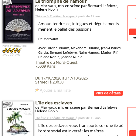
Le triomphe de l'amour
de Marivaux, mis en scène par Bernard Lefebvre,
Hélène Robin
Théâtre > Théâtre classique
à partir de 12 ans
Amour, tendresse, intrigues et déguisements
mènent le ballet des passions.
v
De Marivaux
Note internautes:
Avec Olivier Bruaux, Alexandre Durand, Jean-Charles
Garcia, Bernard Lefebvre, Naïm Hamou, Marion Rif,
avec
30 avis
Hélène Robin, Joanna Rubio
Théâtre du Nord-Ouest
,
75009
Paris
Du 17/10/2026 au 17/10/2026
Samedi à 20h30
Ajouter à ma liste
L'île des esclaves
de Marivaux, mis en scène par Bernard Lefebvre,
Hélène Robin
Théâtre > Théâtre classique
à partir de 12 ans
L'île des esclaves vous transporte sur une île où
l'ordre social est inversé : les maîtres