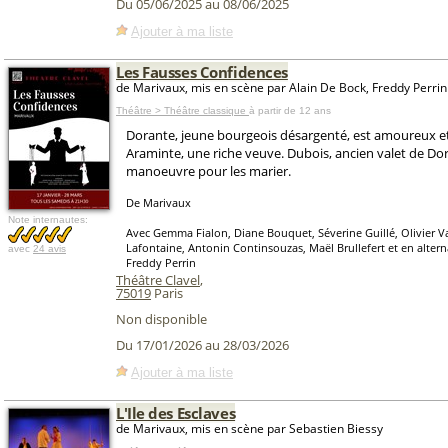
Du 05/06/2025 au 08/06/2025
Ajouter à ma liste
Les Fausses Confidences
de Marivaux, mis en scène par Alain De Bock, Freddy Perrin
Théâtre > Théâtre classique
à partir de 12 ans
Dorante, jeune bourgeois désargenté, est amoureux et
Araminte, une riche veuve. Dubois, ancien valet de Do
manoeuvre pour les marier.
De Marivaux
Note internautes:
Avec Gemma Fialon, Diane Bouquet, Séverine Guillé, Olivier Va
Lafontaine, Antonin Continsouzas, Maël Brullefert et en alter
avec
24 avis
Freddy Perrin
Théâtre Clavel
,
75019
Paris
Non disponible
Du 17/01/2026 au 28/03/2026
Ajouter à ma liste
L'Ile des Esclaves
de Marivaux, mis en scène par Sebastien Biessy