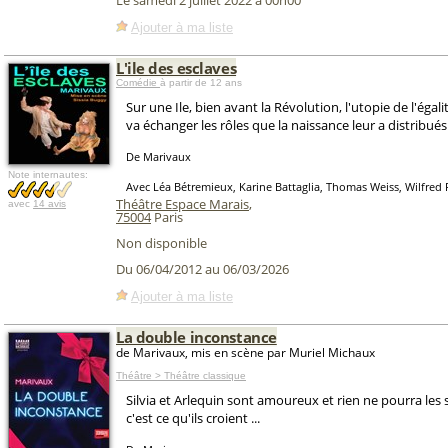
Le samedi 2 juillet 2022 à 00h00
Ajouter à ma liste
L'ile des esclaves
Comédie
à partir de 12 ans
Sur une Ile, bien avant la Révolution, l'utopie de l'ég
va échanger les rôles que la naissance leur a distribués
De Marivaux
Note internautes:
Avec Léa Bétremieux, Karine Battaglia, Thomas Weiss, Wilfred 
Théâtre Espace Marais
,
avec
14 avis
75004
Paris
Non disponible
Du 06/04/2012 au 06/03/2026
Ajouter à ma liste
La double inconstance
de Marivaux, mis en scène par Muriel Michaux
Théâtre > Théâtre classique
Silvia et Arlequin sont amoureux et rien ne pourra les s
c'est ce qu'ils croient ...