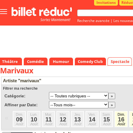
Invitations
Réduc
Bouton
menu
Sortez Maintenant!
principale
Recherche avancée
|
Les nouvea
Théâtre
Comédie
Humour
Comedy Club
Spectacle
Marivaux
Artiste "marivaux"
Filtrer ma recherche
Catégorie:
Affiner par Date:
Dim.
Lun.
Mar.
Mer.
Jeu.
Ven.
Sam.
Dim.
«
09
10
11
12
13
14
15
16
Août
Août
Août
Août
Août
Août
Août
Août