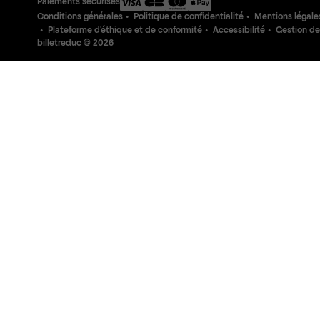
Paiements sécurisés
Conditions générales
Politique de confidentialité
Mentions légale
Plateforme d'éthique et de conformité
Accessibilité
Gestion de
billetreduc ©
2026