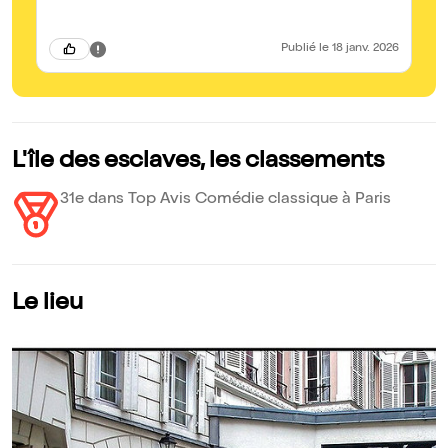
jo
sp
pa
Publié
le 18 janv. 2026
L'île des esclaves, les classements
31e dans Top Avis Comédie classique à Paris
Le lieu