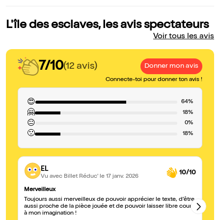
L'île des esclaves, les avis spectateurs
Voir tous les avis
7/10
(12 avis)
Donner mon avis
Connecte-toi pour donner ton avis !
😍
64%
🤗
18%
😐
0%
🙁
18%
EL
10/10
Vu avec Billet Réduc'
le 17 janv. 2026
Merveilleux
Un
Toujours aussi merveilleux de pouvoir apprécier le texte, d’être
Le
aussi proche de la pièce jouée et de pouvoir laisser libre cours
sa
à mon imagination !
mi