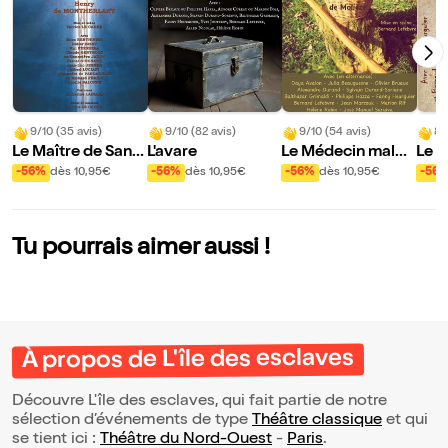
9/10 (35 avis)
9/10 (82 avis)
9/10 (54 avis)
8/
Le Maître de Santi
L'avare
Le Médecin malgr
Le P
ago
é lui
ne d
-56%
dès 10,95€
-56%
dès 10,95€
-56%
dès 10,95€
-56
Tu pourrais aimer aussi !
À propos de L'île des esclaves
Découvre L'île des esclaves, qui fait partie de notre
sélection d’événements de type
Théâtre classique
et qui
se tient ici :
Théâtre du Nord-Ouest
-
Paris
.