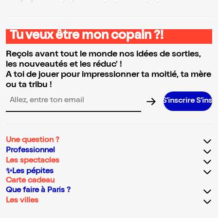
Tu veux être mon copain ?!
Reçois avant tout le monde nos idées de sorties,
les nouveautés et les réduc' !
A toi de jouer pour impressionner ta moitié, ta mère
ou ta tribu !
S’inscrire S’inscrire S’inscr
Adresse email pour la newsletter
Une question ?
Professionnel
Les spectacles
✨Les pépites
Carte cadeau
Que faire à Paris ?
Les villes