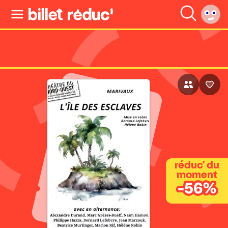
réduc' du
moment
-56%