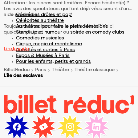
Attention : les places sont limitées. Encore hésitant(e) ?
Les avis des spectateurs qui l'ont déjà vécu seront d'une
aide précieuse !
Comédies drôles et pop’
Célébrités au théâtre
Toujours à la recherche de la sortie idéale ? Voici
Au théâtre, pour faire le plein d’émotions
quelques pistes :
Stand-up et humour
ou
soirée en comedy clubs
Comédies musicales
Cirque, magie et mentalisme
Lire la suite
Activités et sorties à Paris
Expos & Musées à Paris
Pour les enfants, petits et grands
BilletReduc
Paris
Théâtre
Théâtre classique
L'île des esclaves