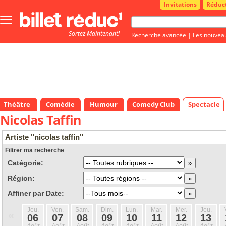
Invitations
Réduc
Bouton
menu
Sortez Maintenant!
principale
Recherche avancée
|
Les nouvea
Théâtre
Comédie
Humour
Comedy Club
Spectacle
Nicolas Taffin
Artiste "nicolas taffin"
Filtrer ma recherche
Catégorie:
Région:
Affiner par Date:
Jeu.
Ven.
Sam.
Dim.
Lun.
Mar.
Mer.
Jeu.
«
06
07
08
09
10
11
12
13