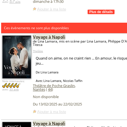
dimanche à 17h30
avec
317 avis
Ajouter à ma liste
Ces évènements ne sont plus disponibles
Voyage à Napoli
de Lina Lamara, mis en scène par Lina Lamara, Philippe D'A
Titeca
Théâtre
Quand on aime, on ne craint rien ... En amour, le risqu
jeu...
De Lina Lamara
Avec Lina Lamara, Nicolas Taffin
Note internautes:
Théâtre de Poche Graslin
,
Nantes
(
44
)
avec
33 avis
Non disponible
Du 13/02/2025 au 22/02/2025
Ajouter à ma liste
Voyage à Napoli