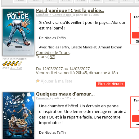
Août
Août
Août
Août
Août
Août
Août
Août
Pas d'panique ! C'est la police...
Comédie > Comédie pop'
à partir de 12 ans
Tar
Si c'est vrai qu'ils veillent pour le pays... Alors on
est mal barré !
De Nicolas Taffin
v
Avec Nicolas Taffin, Juliette Marcelat, Arnaud Bichon
Comédie de Tours
,
Tours (
37
)
Note internautes:
Du 12/03/2027 au 14/03/2027
avec
317 avis
Vendredi et samedi à 20h45, dimanche à 18h
Ajouter à ma liste
Quelques maux d'amour...
Comédie
à partir de 12 ans
Tar
Une chambre d'hôtel. Un écrivain en panne
d'inspiration. Une femme de ménage en proie à
des TOC et à la répartie facile. Une rencontre
improbable !
v
De Nicolas Taffin