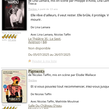
de Lina Lamara, mis en scène par Philippe d'Avilla, Lina L
Titeca
Théâtre
à partir de 13 ans
Elle rêve d'ailleurs, il veut rester. Elle brûle, il protège.
mourir.
De Lina Lamara
Note internautes:
Avec Lina Lamara, Nicolas Taffin
Le Théâtre 3S : Le Sept
,
avec
33 avis
Avignon
(
84
)
Non disponible
Du 05/07/2025 au 26/07/2025
Ajouter à ma liste
Pigments
de Nicolas Taffin, mis en scène par Elodie Wallace
Théâtre
Et si vous pouviez tout recommencer, iriez-vous jusqu
De Nicolas Taffin
Avec Nicolas Taffin, Mathilde Moulinat
Salle Du Château D'eau
,
Note internautes:
Monteux (
84
)