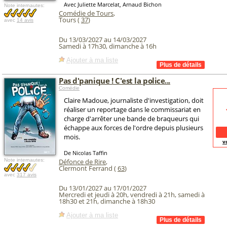
Avec Juliette Marcelat, Arnaud Bichon
Note internautes:
Comédie de Tours
,
Tours (
37
)
avec
14 avis
Du 13/03/2027 au 14/03/2027
Samedi à 17h30, dimanche à 16h
Ajouter à ma liste
Pas d'panique ! C'est la police...
Comédie
Claire Madoue, journaliste d'investigation, doit
réaliser un reportage dans le commissariat en
charge d'arrêter une bande de braqueurs qui
échappe aux forces de l'ordre depuis plusieurs
mois.
v
De Nicolas Taffin
Note internautes:
Défonce de Rire
,
Clermont Ferrand (
63
)
avec
317 avis
Du 13/01/2027 au 17/01/2027
Mercredi et jeudi à 20h, vendredi à 21h, samedi à
18h30 et 21h, dimanche à 18h30
Ajouter à ma liste