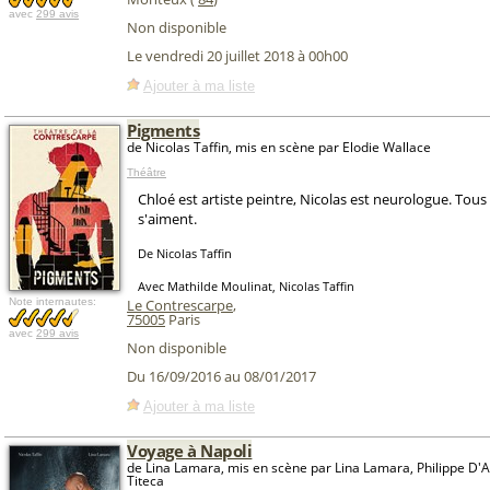
avec
299 avis
Non disponible
Le vendredi 20 juillet 2018 à 00h00
Ajouter à ma liste
Pigments
de Nicolas Taffin, mis en scène par Elodie Wallace
Théâtre
Chloé est artiste peintre, Nicolas est neurologue. Tous
s'aiment.
De Nicolas Taffin
Avec Mathilde Moulinat, Nicolas Taffin
Note internautes:
Le Contrescarpe
,
75005
Paris
avec
299 avis
Non disponible
Du 16/09/2016 au 08/01/2017
Ajouter à ma liste
Voyage à Napoli
de Lina Lamara, mis en scène par Lina Lamara, Philippe D'A
Titeca