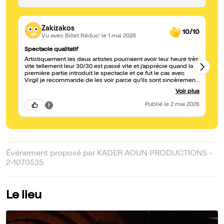
Zakizakos
10/10
Vu avec Billet Réduc'
le 1 mai 2026
Spectacle qualitatif
U
Artistiquement les deux artistes pourraient avoir leur heure très
On
vite tellement leur 30/30 est passé vite et j’apprécie quand la
première partie introduit le spectacle et ce fut le cas avec
Virgil je recommande de les voir parce qu’ils sont sincèrement
doués
Voir plus
Publié
le 2 mai 2026
Événement proposé par KADER AOUN PRODUCTIONS -
2-1070535
Le lieu