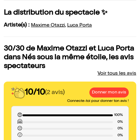
La distribution du spectacle ✨
Artiste(s) :
Maxime Otazzi
,
Luca Porta
30/30 de Maxime Otazzi et Luca Porta
dans Nés sous la même étoile, les avis
spectateurs
Voir tous les avis
10/10
(2 avis)
Donner mon avis
Connecte-toi pour donner ton avis !
😍
100%
🤗
0%
😐
0%
🙁
0%