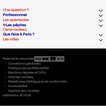
Une question ?
Professionnel
Les spectacles
✨Les pépites
Carte cadeau
Que faire à Paris ?
Les villes
Paiements sécurisés
Conditions générales
Politique de confidentialité
Mentions légales et CGU
Chartes cookies
Plateforme d'éthique et de conformité
Accessibilité
Gestion des cookies
billetreduc © 2026