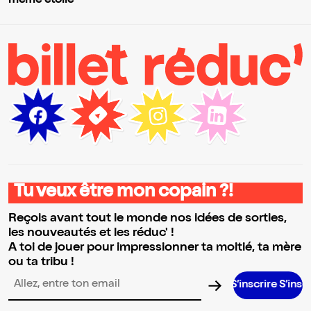
même étoile
Tu veux être mon copain ?!
Reçois avant tout le monde nos idées de sorties,
les nouveautés et les réduc' !
A toi de jouer pour impressionner ta moitié, ta mère
ou ta tribu !
S’inscrire S’inscrire S’inscri
Adresse email pour la newsletter