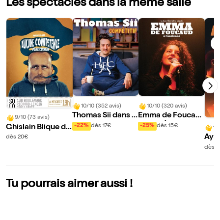
Les spectacles dans la même salle
10/10 (352 avis)
10/10 (320 avis)
Thomas Sii dans C
Emma de Foucau
9/10 (73 avis)
ompétitif
d dans À l'ancienn
-22%
dès 17€
-25%
dès 15€
Ghislain Blique da
10
e
ns Aucune compé
Ayme
dès 20€
tence particulière
ans 
dès 1
mori
our
Tu pourrais aimer aussi !