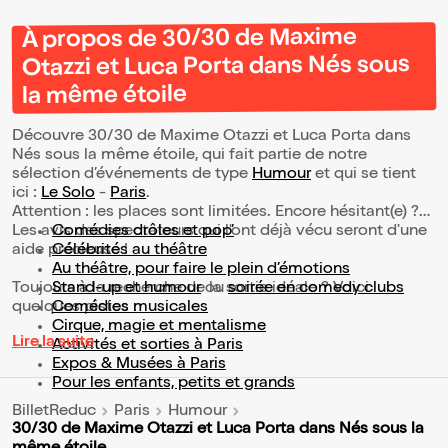
À propos de 30/30 de Maxime
Otazzi et Luca Porta dans Nés sous
la même étoile
Découvre 30/30 de Maxime Otazzi et Luca Porta dans
Nés sous la même étoile, qui fait partie de notre
sélection d’événements de type
Humour
et qui se tient
ici :
Le Solo
-
Paris
.
Attention : les places sont limitées. Encore hésitant(e) ?
Les avis des spectateurs qui l'ont déjà vécu seront d'une
Comédies drôles et pop’
aide précieuse !
Célébrités au théâtre
Au théâtre, pour faire le plein d’émotions
Toujours à la recherche de la sortie idéale ? Voici
Stand-up et humour
ou
soirée en comedy clubs
quelques pistes :
Comédies musicales
Cirque, magie et mentalisme
Lire la suite
Activités et sorties à Paris
Expos & Musées à Paris
Pour les enfants, petits et grands
BilletReduc
Paris
Humour
30/30 de Maxime Otazzi et Luca Porta dans Nés sous la