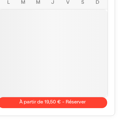
L
M
M
J
V
S
D
À partir de 19,50 € - Réserver