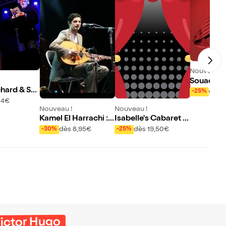
Nouveau !
Souad Mas
chard & Swi
e
dès 
-25%
r 4 tet
24€
Nouveau !
Nouveau !
Kamel El Harrachi :
Isabelle's Cabaret O
Concert d'ouvertur
rchestra
dès 8,95€
dès 19,50€
-30%
-25%
e de la Biennale fran
co algérienne
Victor Hugo