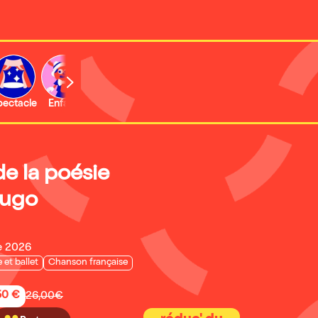
b
pectacle
Enfant
Concert
Activité
Expo et musée
de la poésie
Hugo
e 2026
 et ballet
Chanson française
50 €
26,00€