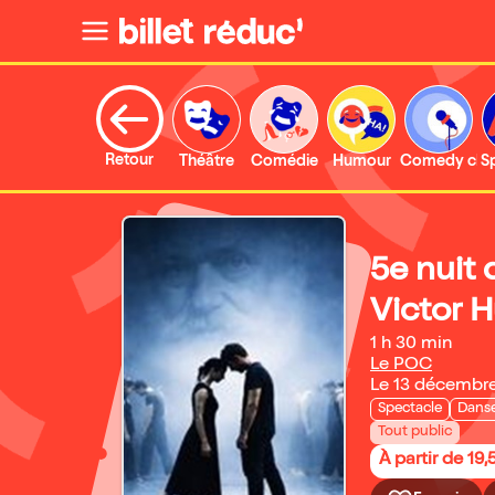
Retour
Théâtre
Comédie
Humour
Comedy clu
S
5e nuit 
Victor 
1 h 30 min
Le POC
Le 13 décembr
Spectacle
Danse
Tout public
À partir de 19,