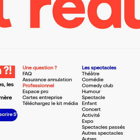
Une question ?
Les spectacles
 ?!
FAQ
Théâtre
Assurance annulation
Comédie
s, les
Professionnel
Comedy club
Espace pro
Humour
 mère
Cartes entreprise
Spectacle
Téléchargez le kit média
Enfant
Concert
e S’inscrire S’inscrire S’inscrire S’inscrire S’inscrire S’inscrire S’inscrire S’inscrire S’inscrire S’inscrire S’inscrire
Activité
Expo
Spectacles passés
Autres spectacles
Autres