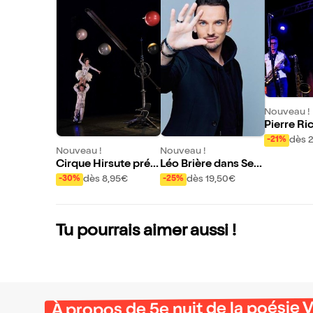
Nouveau !
Pierre Ri
ngin'affai
dès 
-21%
Nouveau !
Nouveau !
Cirque Hirsute prés
Léo Brière dans Sec
ente Aux étoiles
ret
dès 8,95€
dès 19,50€
-30%
-25%
Tu pourrais aimer aussi !
À propos de 5e nuit de la poésie 