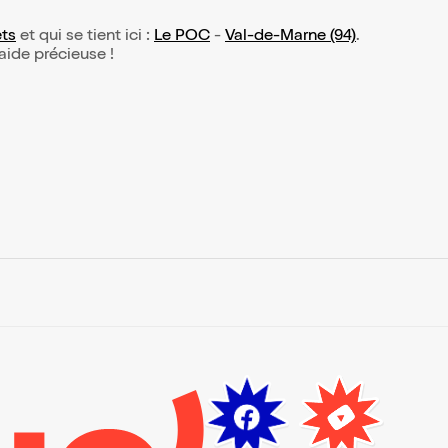
ets
et qui se tient ici :
Le POC
-
Val-de-Marne (94)
.
 aide précieuse !