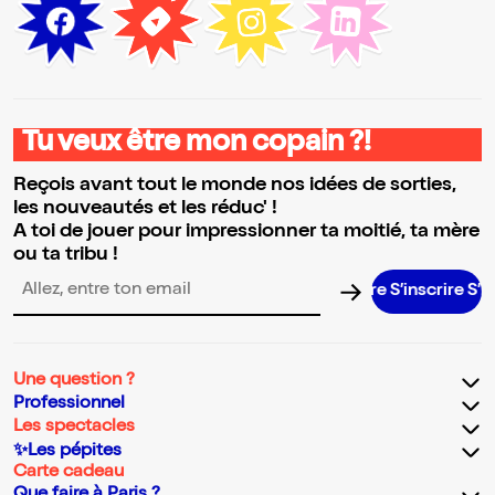
Tu veux être mon copain ?!
Reçois avant tout le monde nos idées de sorties,
les nouveautés et les réduc' !
A toi de jouer pour impressionner ta moitié, ta mère
ou ta tribu !
S’inscrire S’inscrire
Adresse email pour la newsletter
Une question ?
Professionnel
Les spectacles
✨Les pépites
Carte cadeau