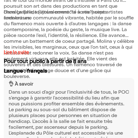
fait le tour du monde avant de s'installer à Paris où il
poursuit son art dans des productions en tant que
chorégraphe, toujours connecté à ses racines
Dans La Salida (littéralement "la sortie") sept artistes
andalouses.
forment une communauté vibrante, habitée par le souffle
du flamenco mais ouverte à d'autres langages : la danse
contemporaine, la poésie du geste, la musique live. La
pièce raconte l'exil, l'identité, la résilience. Elle avance
comme un battement de coeur partagé. Molina y célèbre
les invisibles, les marginaux, ceux que l'on tait, ceux à qui
Lire la suite
l'artiste veut redonner la voix. Sa danse n'est pas
seulement virtuose, elle est habitée. Elle vient des
Pour tout public à partir de 8 ans
souvenirs et des blessures. Un flamenco traversé de
modernité, d'une rage douce et d'une grâce qui
Langue : français
bouleverse.
👌 À savoir
Dans un souci d'agir pour l'inclusivité de tous, le POC
s'engage à garantir l'accessibilité du lieu afin que
nous puissions profiter ensemble des évènements.
Le parking au sous-sol du bâtiment dispose de
plusieurs places pour personnes en situation de
handicap. L'accès à la salle se fait ensuite très
facilement, par ascenseur depuis le parking.
L'esplanade du Pôle culturel est accessible via une