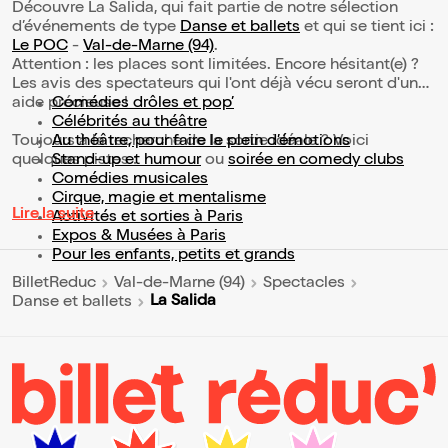
Découvre La Salida, qui fait partie de notre sélection
d’événements de type
Danse et ballets
et qui se tient ici :
Le POC
-
Val-de-Marne (94)
.
Attention : les places sont limitées. Encore hésitant(e) ?
Les avis des spectateurs qui l'ont déjà vécu seront d'une
aide précieuse !
Comédies drôles et pop’
Célébrités au théâtre
Toujours à la recherche de la sortie idéale ? Voici
Au théâtre, pour faire le plein d’émotions
quelques pistes :
Stand-up et humour
ou
soirée en comedy clubs
Comédies musicales
Cirque, magie et mentalisme
Lire la suite
Activités et sorties à Paris
Expos & Musées à Paris
Pour les enfants, petits et grands
BilletReduc
Val-de-Marne (94)
Spectacles
La Salida
Danse et ballets