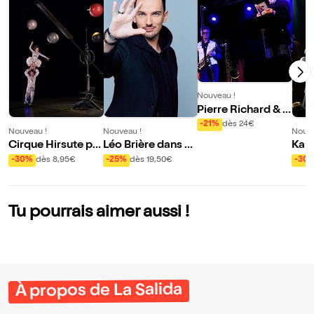
Nouveau !
Pierre Richard & S
wingin'affair 4 tet
-21%
dès 24€
Nouveau !
Nouveau !
Nouve
Cirque Hirsute pr
Léo Brière dans Se
Kame
ésente Aux étoiles
cret
: Co
-30%
dès 8,95€
-25%
dès 19,50€
-30
ure 
fran
Tu pourrais aimer aussi !
À propos de La Salida