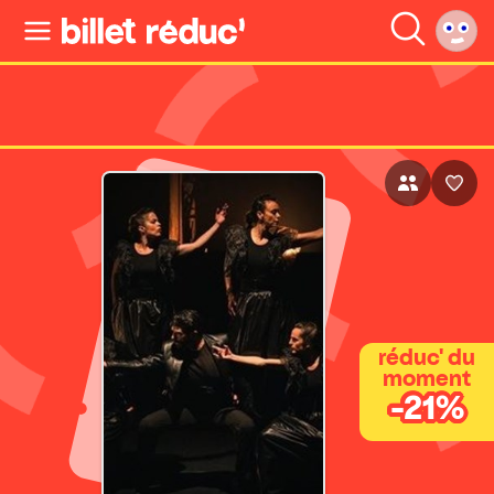
réduc' du
moment
-21%