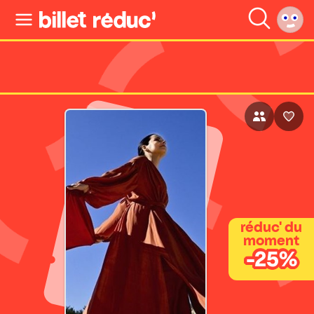
réduc' du
moment
-25%