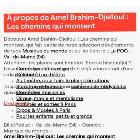
À propos de Amel Brahim-Djelloul :
Les chemins qui montent
Découvre Amel Brahim-Djelloul : Les chemins qui
montent, qui fait partie de notre sélection d’événements
de type
Musique du monde
et qui se tient ici :
Le POC
-
Val-de-Marne (94)
.
Attention : les places sont limitées. Encore hésitant(e) ?
Les avis des spectateurs qui l'ont déjà vécu seront d'une
Comédies drôles et pop’
aide précieuse !
Célébrités au théâtre
Au théâtre, pour faire le plein d’émotions
Toujours à la recherche de la sortie idéale ? Voici
Stand-up et humour
ou
soirée en comedy clubs
quelques pistes :
Comédies musicales
Cirque, magie et mentalisme
Lire la suite
Activités et sorties à Paris
Expos & Musées à Paris
Pour les enfants, petits et grands
BilletReduc
Val-de-Marne (94)
Concert
Musique du monde
Amel Brahim-Djelloul : Les chemins qui montent