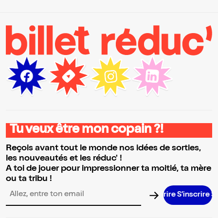
Tu veux être mon copain ?!
Reçois avant tout le monde nos idées de sorties,
les nouveautés et les réduc' !
A toi de jouer pour impressionner ta moitié, ta mère
ou ta tribu !
S’inscrire S’ins
Adresse email pour la newsletter