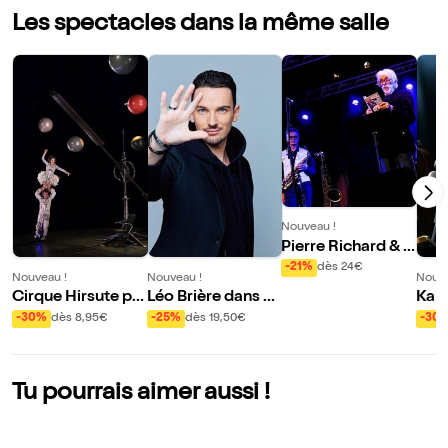
Les spectacles dans la même salle
Nouveau !
Pierre Richard & S
wingin'affair 4 tet
-21%
dès 24€
Nouveau !
Nouveau !
Nouve
Cirque Hirsute pr
Léo Brière dans Se
Kame
ésente Aux étoiles
cret
: Co
-30%
dès 8,95€
-25%
dès 19,50€
-30
ure 
fran
Tu pourrais aimer aussi !