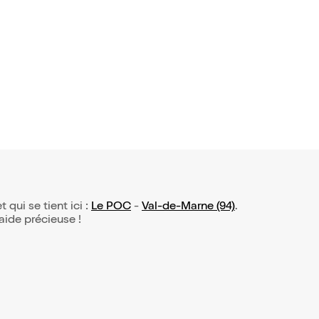
t qui se tient ici :
Le POC
-
Val-de-Marne (94)
.
 aide précieuse !