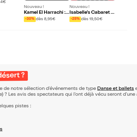
r 4 tet
24€
Nouveau !
Nouveau !
Kamel El Harrachi :
Isabelle's Cabaret O
Concert d'ouvertur
rchestra
dès 8,95€
dès 19,50€
-30%
-25%
e de la Biennale fran
co algérienne
désert ?
tie de notre sélection d’événements de type
Danse et ballets
e
(e) ? Les avis des spectateurs qui l'ont déjà vécu seront d'une
elques pistes :
s