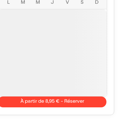
L
M
M
J
V
S
D
À partir de 8,95 € - Réserver