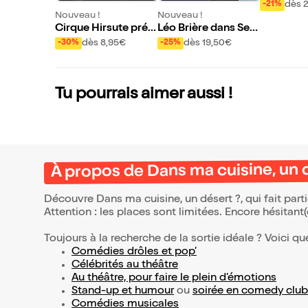
ngin'affai
dès 
-21%
Nouveau !
Nouveau !
Cirque Hirsute prés
Léo Brière dans Sec
ente Aux étoiles
ret
dès 8,95€
dès 19,50€
-30%
-25%
Tu pourrais aimer aussi !
À propos de Dans ma cuisine, un 
Découvre Dans ma cuisine, un désert ?, qui fait par
Attention : les places sont limitées. Encore hésitant
Toujours à la recherche de la sortie idéale ? Voici qu
Comédies drôles et pop’
Célébrités au théâtre
Au théâtre, pour faire le plein d’émotions
Stand-up et humour
ou
soirée en comedy club
Comédies musicales