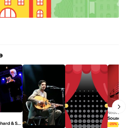
e
Nouveau !
Souad Mas
chard & Swi
e
dès 
-25%