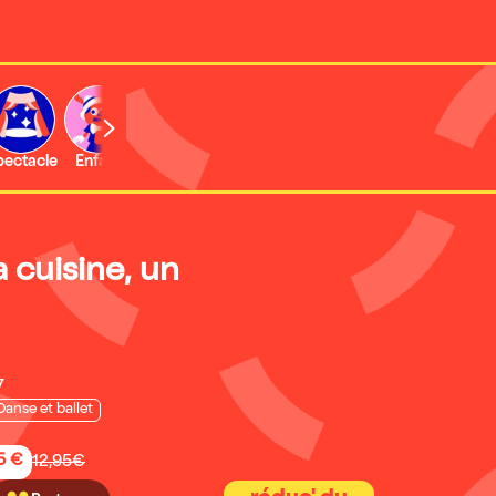
b
pectacle
Enfant
Concert
Activité
Expo et musée
 cuisine, un
7
Danse et ballet
5 €
12,95€