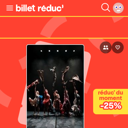
réduc' du
moment
-25%