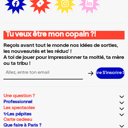
Tu veux être mon copain ?!
Reçois avant tout le monde nos idées de sorties,
les nouveautés et les réduc' !
A toi de jouer pour impressionner ta moitié, ta mère
ou ta tribu !
S’inscrire S’inscr
Adresse email pour la newsletter
Une question ?
Professionnel
Les spectacles
✨Les pépites
Carte cadeau
Que faire à Paris ?