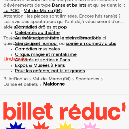
Découvre Maldonne, qui fait partie de notre sélection
d’événements de type
Danse et ballets
et qui se tient ici :
Le POC
-
Val-de-Marne (94)
.
Attention : les places sont limitées. Encore hésitant(e) ?
Les avis des spectateurs qui l'ont déjà vécu seront d'une
aide précieuse !
Comédies drôles et pop’
Célébrités au théâtre
Toujours à la recherche de la sortie idéale ? Voici
Au théâtre, pour faire le plein d’émotions
quelques pistes :
Stand-up et humour
ou
soirée en comedy clubs
Comédies musicales
Cirque, magie et mentalisme
Lire la suite
Activités et sorties à Paris
Expos & Musées à Paris
Pour les enfants, petits et grands
BilletReduc
Val-de-Marne (94)
Spectacles
Maldonne
Danse et ballets