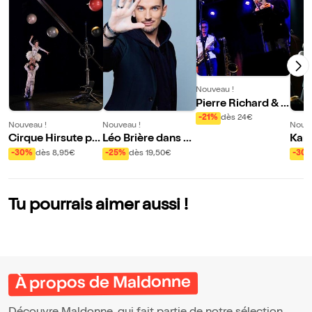
Nouveau !
Pierre Richard & S
wingin'affair 4 tet
-21%
dès 24€
Nouveau !
Nouveau !
Nouve
Cirque Hirsute pr
Léo Brière dans Se
Kame
ésente Aux étoiles
cret
: Co
-30%
dès 8,95€
-25%
dès 19,50€
-30
ure 
fran
Tu pourrais aimer aussi !
À propos de Maldonne