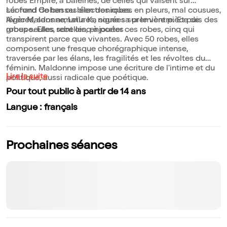
robes Empire, à baleines, de celles qui valsent sur
Léonard Cohen ou bien des robes en pleurs, mal cousues,
sur fond de basses électroniques.
légères, sans armatures, nouées sur le ventre. Et puis des
Avec Maldonne, Leïla Ka signe sa première pièce de
robes seules, rebelles, enjouées
groupe. Elles sont cinq à porter ces robes, cinq qui
transpirent parce que vivantes. Avec 50 robes, elles
composent une fresque chorégraphique intense,
traversée par les élans, les fragilités et les révoltes du
féminin. Maldonne impose une écriture de l'intime et du
Lire la suite
politique, aussi radicale que poétique.
Pour tout public à partir de 14 ans
Langue : français
Prochaines séances