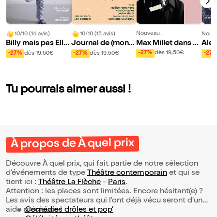
Nouveau !
10/10 (14 avis)
10/10 (15 avis)
Nouve
Max Millet dans Q
Billy mais pas Ellio
Journal de (mon)
Ale
ue la vie en vaut la
t
corps
n da
-27%
dès 19,50€
-27%
dès 19,50€
-27%
dès 19,50€
-27
peine
Tu pourrais aimer aussi !
À propos de À quel prix
Découvre À quel prix, qui fait partie de notre sélection
d’événements de type
Théâtre contemporain
et qui se
tient ici :
Théâtre La Flèche
-
Paris
.
Attention : les places sont limitées. Encore hésitant(e) ?
Les avis des spectateurs qui l'ont déjà vécu seront d'une
aide précieuse !
Comédies drôles et pop’