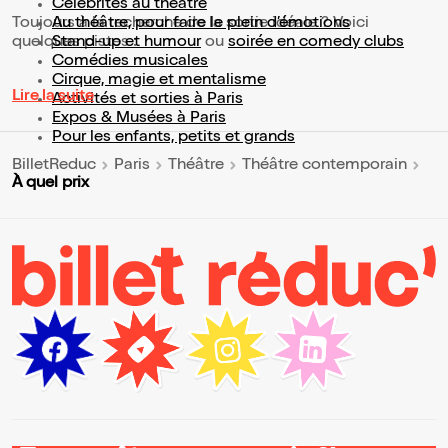
Célébrités au théâtre
Toujours à la recherche de la sortie idéale ? Voici
Au théâtre, pour faire le plein d’émotions
quelques pistes :
Stand-up et humour
ou
soirée en comedy clubs
Comédies musicales
Cirque, magie et mentalisme
Lire la suite
Activités et sorties à Paris
Expos & Musées à Paris
Pour les enfants, petits et grands
BilletReduc
Paris
Théâtre
Théâtre contemporain
À quel prix