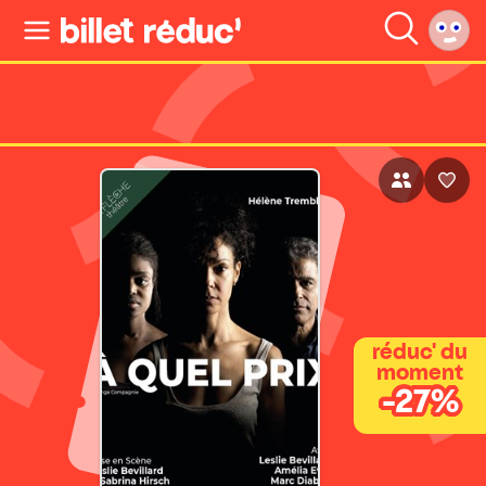
réduc' du
moment
-27%