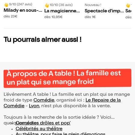
9/10 (247 avis)
10/10 (36 avis)
Nouveau !
10
Milady en sous-so
La magicienne
Spectacle d'impro
Sacr
l
d'O
visation par Artha
dès 23€
dès 10,95€
dès 1€
dès 
me
Tu pourrais aimer aussi !
À propos de A table ! La famille est
un plat qui se mange froid
L’événement A table ! La famille est un plat qui se mange
froid de type
Comédie
, organisé ici :
Le Repaire de la
Comédie
-
Lyon
, n'est plus disponible à la vente.
Toujours à la recherche de la sortie idéale ? Voici
quelques pistes :
Comédies drôles et pop’
Célébrités au théâtre