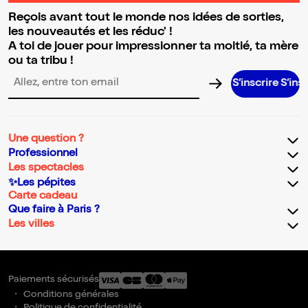
Reçois avant tout le monde nos idées de sorties,
les nouveautés et les réduc' !
A toi de jouer pour impressionner ta moitié, ta mère
ou ta tribu !
S’inscrire S’inscrire S’i
Adresse email pour la newsletter
Une question ?
Professionnel
Les spectacles
✨Les pépites
Carte cadeau
Que faire à Paris ?
Les villes
Paiements sécurisés
Conditions générales
Politique de confidentialité