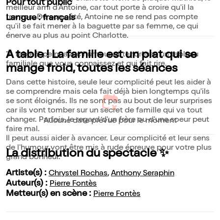
Pour tout public
meilleur ami d'Antoine, car tout porte à croire qu'il la
trompe. De son côté, Antoine ne se rend pas compte
Langue : français
qu'il se fait mener à la baguette par sa femme, ce qui
énerve au plus au point Charlotte.
A table ! La famille est un plat qui se
"A table !" peint avec humour et tendresse un tableau
familiale que vous connaissez et qui fait rire.
mange froid, toutes les séances
Dans cette histoire, seule leur complicité peut les aider à
se comprendre mais cela fait déjà bien longtemps qu'ils
se sont éloignés. Ils ne sont pas au bout de leur surprises
car ils vont tomber sur un secret de famille qui va tout
changer. Parfois, le regard d'un frère ou d'une soeur peut
Aucune date prévue pour le moment
faire mal.
Il peut aussi aider à avancer. Leur complicité et leur sens
de l'humour vont être mis à rude épreuve pour votre plus
La distribution du spectacle ✨
grand bonheur.
Artiste(s) :
Chrystel Rochas
,
Anthony Seraphin
Auteur(s) :
Pierre Fontès
Metteur(s) en scène :
Pierre Fontès