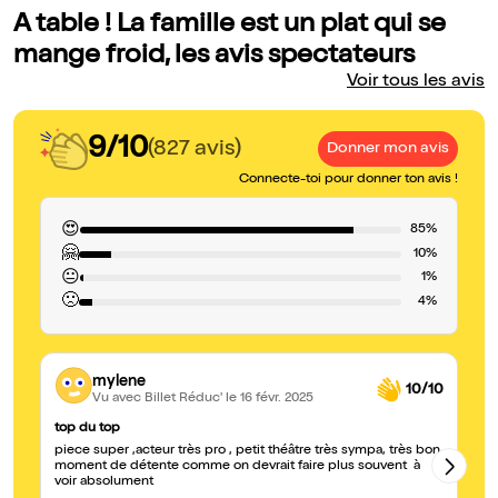
A table ! La famille est un plat qui se
mange froid, les avis spectateurs
Voir tous les avis
9/10
(827 avis)
Donner mon avis
Connecte-toi pour donner ton avis !
😍
85%
🤗
10%
😐
1%
🙁
4%
mylene
10/10
Vu avec Billet Réduc'
le 16 févr. 2025
top du top
Me
piece super ,acteur très pro , petit théâtre très sympa, très bon
La
moment de détente comme on devrait faire plus souvent à
co
voir absolument
ex