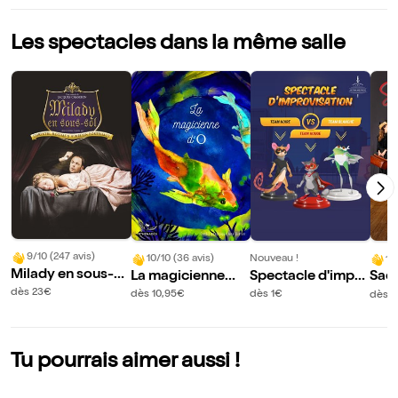
Les spectacles dans la même salle
9/10 (247 avis)
10/10 (36 avis)
Nouveau !
10
Milady en sous-so
La magicienne
Spectacle d'impro
Sacr
l
d'O
visation par Artha
dès 23€
dès 10,95€
dès 1€
dès 
me
Tu pourrais aimer aussi !