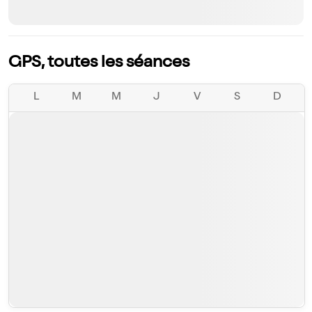
GPS, toutes les séances
L
M
M
J
V
S
D