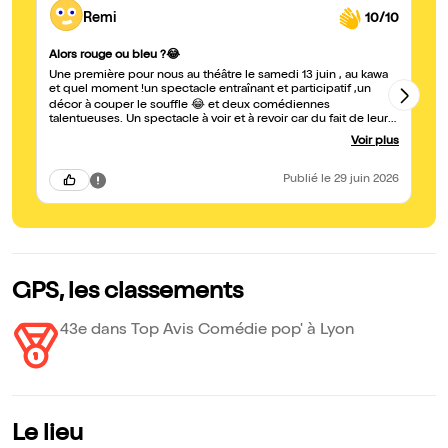
Remi
10/10
Al
Alors rouge ou bleu ?😂
Su
Une première pour nous au théâtre le samedi 13 juin , au kawa
vo
et quel moment !un spectacle entraînant et participatif ,un
dé
décor à couper le souffle 😂 et deux comédiennes
sp
talentueuses. Un spectacle à voir et à revoir car du fait de leur
concept le spectacle ne sera jamais le même un grand bravo
Voir plus
👌
Publié
le 29 juin 2026
GPS, les classements
43e dans Top Avis Comédie pop' à Lyon
Le lieu