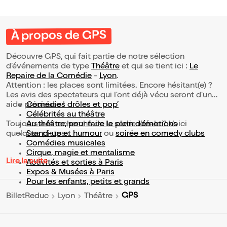
À propos de GPS
Découvre GPS, qui fait partie de notre sélection
d’événements de type
Théâtre
et qui se tient ici :
Le
Repaire de la Comédie
-
Lyon
.
Attention : les places sont limitées. Encore hésitant(e) ?
Les avis des spectateurs qui l'ont déjà vécu seront d'une
aide précieuse !
Comédies drôles et pop’
Célébrités au théâtre
Toujours à la recherche de la sortie idéale ? Voici
Au théâtre, pour faire le plein d’émotions
quelques pistes :
Stand-up et humour
ou
soirée en comedy clubs
Comédies musicales
Cirque, magie et mentalisme
Lire la suite
Activités et sorties à Paris
Expos & Musées à Paris
Pour les enfants, petits et grands
GPS
BilletReduc
Lyon
Théâtre