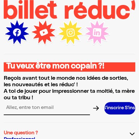
Tu veux être mon copain ?!
Reçois avant tout le monde nos idées de sorties,
les nouveautés et les réduc' !
A toi de jouer pour impressionner ta moitié, ta mère
ou ta tribu !
S’inscrire S’inscrire S’insc
Adresse email pour la newsletter
Une question ?