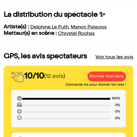
La distribution du spectacle ✨
Artiste(s) :
Delphine Le Puth
,
Manon Palacios
Metteur(s) en scène :
Chrystel Rochas
GPS, les avis spectateurs
Voir tous les avis
10/10
(12 avis)
Donner mon avis
Connecte-toi pour donner ton avis !
😍
100%
🤗
0%
😐
0%
🙁
0%