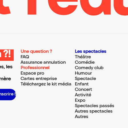
Une question ?
Les spectacles
 ?!
FAQ
Théâtre
Assurance annulation
Comédie
s, les
Professionnel
Comedy club
Espace pro
Humour
 mère
Cartes entreprise
Spectacle
Téléchargez le kit média
Enfant
Concert
inscrire S’inscrire S’inscrire S’inscrire S’inscrire S’inscrire S’inscrire S’inscrire S’inscrire S’inscrire S’inscrire S’inscrire
Activité
Expo
Spectacles passés
Autres spectacles
Autres