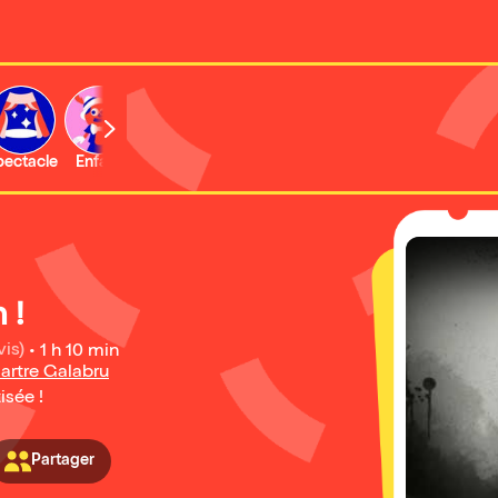
b
pectacle
Enfant
Concert
Activité
Expo et musée
 !
vis)
•
1 h 10 min
artre Galabru
isée !
Partager