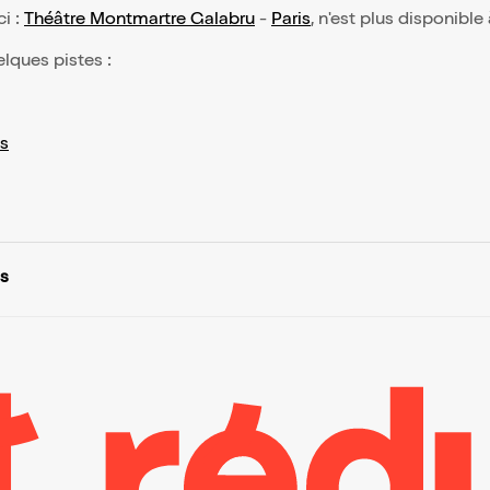
ci :
Théâtre Montmartre Galabru
-
Paris
, n'est plus disponible
elques pistes :
s
is