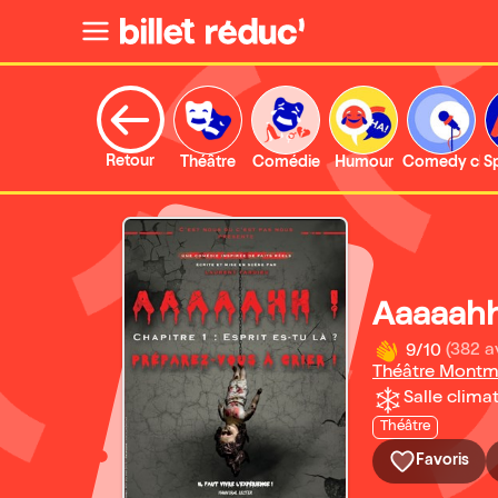
Retour
Théâtre
Comédie
Humour
Comedy clu
S
Aaaaahh
9/10
(382 a
Théâtre Montm
Salle climat
Théâtre
Favoris