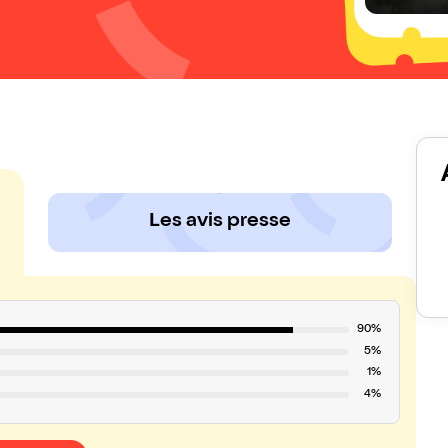
Les avis presse
90%
5%
1%
4%