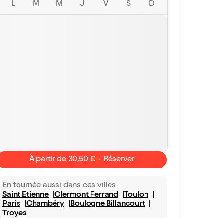
L
M
M
J
V
S
D
À partir de 30,50 € - Réserver
En tournée aussi dans ces villes
Saint Etienne
Clermont Ferrand
Toulon
Paris
Chambéry
Boulogne Billancourt
Troyes