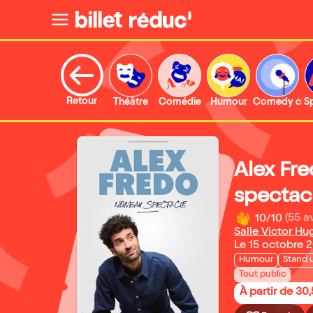
Retour
Théâtre
Comédie
Humour
Comedy clu
S
Alex Fr
spectac
10/10
(55 av
Salle Victor Hu
Le 15 octobre 
Humour
Stand 
Tout public
À partir de 30