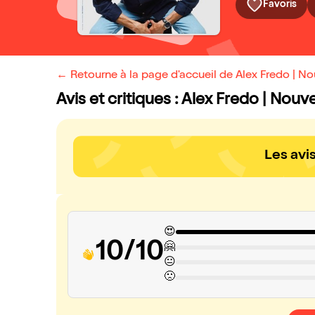
Favoris
← Retourne à la page d'accueil de Alex Fredo | N
Avis et critiques : Alex Fredo | Nou
Les avi
😍
10/10
🤗
😐
🙁