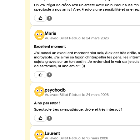
Un vrai régal de découvrir un artiste avec un humour aussi fi
spectacle à nos amis ! Alex Fredo a une sensibilité et une repa
Marie
Vu avec Billet Réduc'
le 24 mars 2026
Excellent moment
J'ai passé un excellent moment hier soir, Alex est très drôle, se
incroyable. J'ai aimé sa façon d'interpeller les gens, les intermèdes musicaux fort à propos mais surtout sa façon d'aborder des
sujets graves sur un ton badin. Je reviendrai le voir car je suis
de sa famille, ni une amie!!! :))
psychodb
Vu avec Billet Réduc'
le 24 mars 2026
A ne pas rater !
Spectacle très sympathique, drôle et très interactif
Laurent
Vu avec Billet Réduc'
le 18 mars 2026