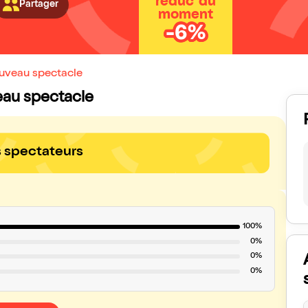
réduc' du
Partager
moment
-6%
ouveau spectacle
veau spectacle
s spectateurs
100%
0%
0%
0%