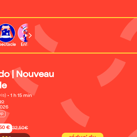
b
pectacle
Enfant
Concert
Activité
Expo et musée
edo | Nouveau
le
is)
•
1 h 15 min
go
2026
up
,50 €
32,50€