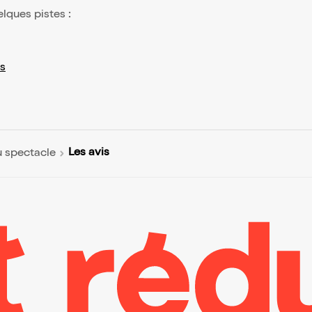
elques pistes :
s
Les avis
u spectacle