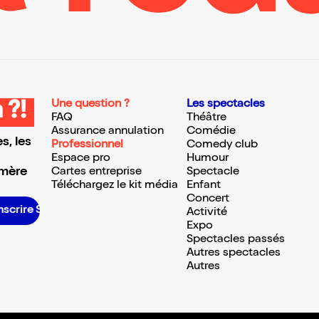
Une question ?
Les spectacles
 ?!
FAQ
Théâtre
Assurance annulation
Comédie
s, les
Professionnel
Comedy club
Espace pro
Humour
 mère
Cartes entreprise
Spectacle
Téléchargez le kit média
Enfant
Concert
inscrire S’inscrire S’inscrire S’inscrire S’inscrire S’inscrire S’inscrire S’inscrire S’inscrire S’inscrire S’inscrire S’inscrire
Activité
Expo
Spectacles passés
Autres spectacles
Autres