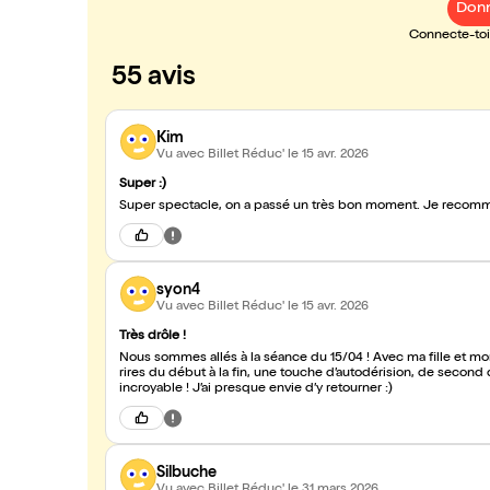
Donn
Connecte-toi 
55 avis
Kim
Vu avec Billet Réduc'
le 15 avr. 2026
Super :)
Super spectacle, on a passé un très bon moment. Je reco
syon4
Vu avec Billet Réduc'
le 15 avr. 2026
Très drôle !
Nous sommes allés à la séance du 15/04 ! Avec ma fille et mon mari nous avons passé un moment très sympa ! Une bonne dose de
rires du début à la fin, une touche d’autodérision, de second
incroyable ! J’ai presque envie d’y retourner :)
Silbuche
Vu avec Billet Réduc'
le 31 mars 2026