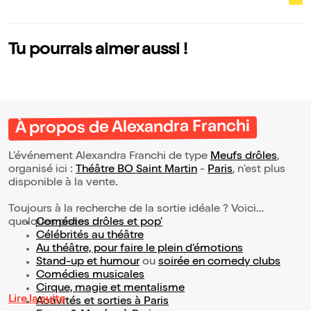
vous
Tu pourrais aimer aussi !
À propos de Alexandra Franchi
L’événement Alexandra Franchi de type
Meufs drôles
,
organisé ici :
Théâtre BO Saint Martin
-
Paris
, n'est plus
disponible à la vente.
Toujours à la recherche de la sortie idéale ? Voici
quelques pistes :
Comédies drôles et pop’
Célébrités au théâtre
Au théâtre, pour faire le plein d’émotions
Stand-up et humour
ou
soirée en comedy clubs
Comédies musicales
Cirque, magie et mentalisme
Lire la suite
Activités et sorties à Paris