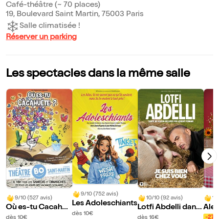
Café-théâtre (~ 70 places)
19, Boulevard Saint Martin, 75003 Paris
Salle climatisée !
Réserver un parking
Les spectacles dans la même salle
9/10 (752 avis)
9/10 (527 avis)
10/10 (92 avis)
10
Les Adoleschiants
Où es-tu Cacahuè
Lotfi Abdelli dans
Ale
dès 10€
te ?
Je suis bien chez
dès 10€
dès 16€
-27