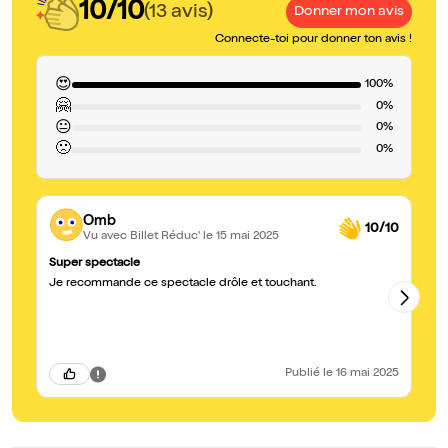
10/10
(13 avis)
Donner mon avis
Connecte-toi pour donner ton avis !
😍
100%
🤗
0%
😐
0%
🙁
0%
Omb
10/10
Vu avec Billet Réduc'
le 15 mai 2025
Super spectacle
A 
Je recommande ce spectacle drôle et touchant.
Al
en
av
Publié
le 16 mai 2025