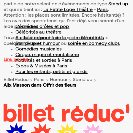
partie de notre sélection d’événements de type
Stand up
et qui se tient ici :
La Petite Loge Théâtre
-
Paris
.
Attention : les places sont limitées. Encore hésitant(e) ?
Les avis des spectateurs qui l'ont déjà vécu seront d'une
aide précieuse !
Comédies drôles et pop’
Célébrités au théâtre
Toujours à la recherche de la sortie idéale ? Voici
Au théâtre, pour faire le plein d’émotions
quelques pistes :
Stand-up et humour
ou
soirée en comedy clubs
Comédies musicales
Cirque, magie et mentalisme
Lire la suite
Activités et sorties à Paris
Expos & Musées à Paris
Pour les enfants, petits et grands
BilletReduc
Paris
Humour
Stand up
Alix Masson dans Offrir des fleurs