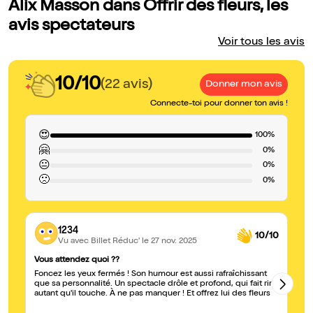
Alix Masson dans Offrir des fleurs, les
avis spectateurs
Voir tous les avis
10/10
(22 avis)
Donner mon avis
Connecte-toi pour donner ton avis !
😍
100%
🤗
0%
😐
0%
🙁
0%
1234
10/10
Vu avec Billet Réduc'
le 27 nov. 2025
Vous attendez quoi ??
MA
Foncez les yeux fermés ! Son humour est aussi rafraîchissant
Un
que sa personnalité. Un spectacle drôle et profond, qui fait rire
la
autant qu'il touche. À ne pas manquer ! Et offrez lui des fleurs
la