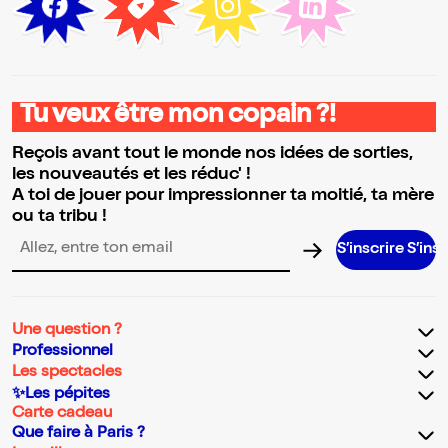
Tu veux être mon copain ?!
Reçois avant tout le monde nos idées de sorties,
les nouveautés et les réduc' !
A toi de jouer pour impressionner ta moitié, ta mère
ou ta tribu !
S’inscrire S’inscrire S’ins
Adresse email pour la newsletter
Une question ?
Professionnel
Les spectacles
✨Les pépites
Carte cadeau
Que faire à Paris ?