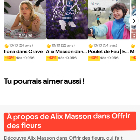
10/10 (24 avis)
10/10 (22 avis)
10/10 (54 avis)
10
Ilona dans Grave
Alix Masson dans
Poulet de Feu | En
Mick
Offrir des fleurs
rodage
en 
-43%
dès 10,95€
-43%
dès 10,95€
-43%
dès 10,95€
-43
Tu pourrais aimer aussi !
À propos de Alix Masson dans Offrir
des fleurs
Découvre Alix Masson dans Offrir des fleurs, qui fait