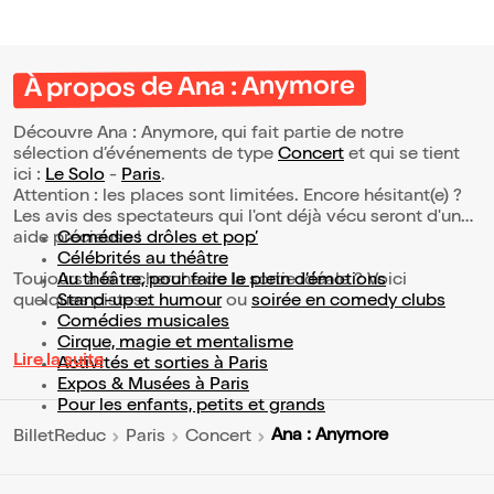
À propos de Ana : Anymore
Découvre Ana : Anymore, qui fait partie de notre
sélection d’événements de type
Concert
et qui se tient
ici :
Le Solo
-
Paris
.
Attention : les places sont limitées. Encore hésitant(e) ?
Les avis des spectateurs qui l'ont déjà vécu seront d'une
aide précieuse !
Comédies drôles et pop’
Célébrités au théâtre
Toujours à la recherche de la sortie idéale ? Voici
Au théâtre, pour faire le plein d’émotions
quelques pistes :
Stand-up et humour
ou
soirée en comedy clubs
Comédies musicales
Cirque, magie et mentalisme
Lire la suite
Activités et sorties à Paris
Expos & Musées à Paris
Pour les enfants, petits et grands
Ana : Anymore
BilletReduc
Paris
Concert