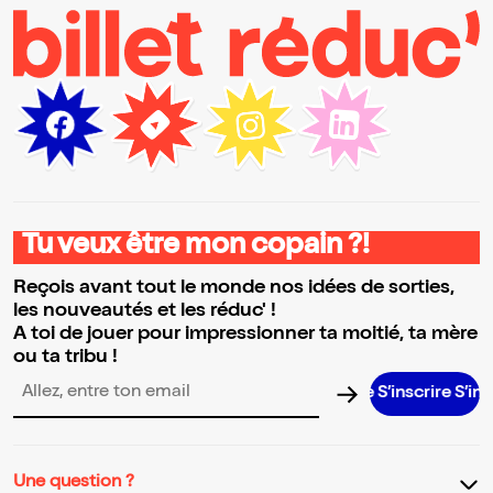
Tu veux être mon copain ?!
Reçois avant tout le monde nos idées de sorties,
les nouveautés et les réduc' !
A toi de jouer pour impressionner ta moitié, ta mère
ou ta tribu !
S’inscrire S’inscrire S’
Adresse email pour la newsletter
Une question ?