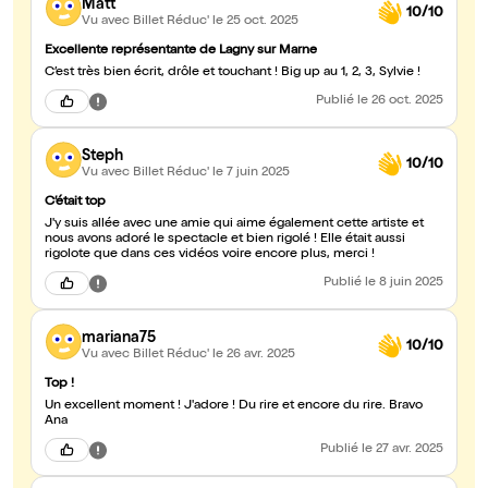
Matt
10/10
Vu avec Billet Réduc'
le 25 oct. 2025
Excellente représentante de Lagny sur Marne
C’est très bien écrit, drôle et touchant ! Big up au 1, 2, 3, Sylvie !
Publié
le 26 oct. 2025
Steph
10/10
Vu avec Billet Réduc'
le 7 juin 2025
C’était top
J'y suis allée avec une amie qui aime également cette artiste et
nous avons adoré le spectacle et bien rigolé ! Elle était aussi
rigolote que dans ces vidéos voire encore plus, merci !
Publié
le 8 juin 2025
mariana75
10/10
Vu avec Billet Réduc'
le 26 avr. 2025
Top !
Un excellent moment ! J'adore ! Du rire et encore du rire. Bravo
Ana
Publié
le 27 avr. 2025