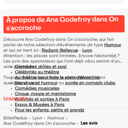
À propos de Ana Godefroy dans On
s'accroche
Découvre Ana Godefroy dans On s'accroche, qui fait
partie de notre sélection d’événements de type
Humour
et qui se tient ici :
Radiant-Bellevue
-
Lyon
.
Attention : les places sont limitées. Encore hésitant(e) ?
Les avis des spectateurs qui l'ont déjà vécu seront d'une
aide précieuse !
Comédies drôles et pop’
Célébrités au théâtre
Toujours à la recherche de la sortie idéale ? Voici
Au théâtre, pour faire le plein d’émotions
quelques pistes :
Stand-up et humour
ou
soirée en comedy clubs
Comédies musicales
Cirque, magie et mentalisme
Lire la suite
Activités et sorties à Paris
Expos & Musées à Paris
Pour les enfants, petits et grands
BilletReduc
Lyon
Humour
Les avis
Ana Godefroy dans On s'accroche