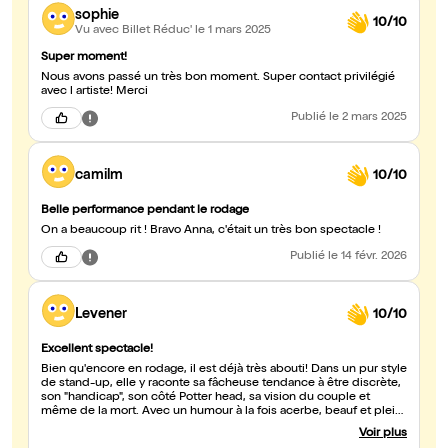
sophie
10/10
Vu avec Billet Réduc'
le 1 mars 2025
Super moment!
Nous avons passé un très bon moment. Super contact privilégié
avec l artiste! Merci
Publié
le 2 mars 2025
camilm
10/10
Belle performance pendant le rodage
On a beaucoup rit ! Bravo Anna, c'était un très bon spectacle !
Publié
le 14 févr. 2026
Levener
10/10
Excellent spectacle!
Bien qu'encore en rodage, il est déjà très abouti! Dans un pur style
de stand-up, elle y raconte sa fâcheuse tendance à être discrète,
son "handicap", son côté Potter head, sa vision du couple et
même de la mort. Avec un humour à la fois acerbe, beauf et plein
d'autodérision, elle évoque comment elle est parvenue à trouver
Voir plus
sa place dans un monde où elle se sent en décalage...