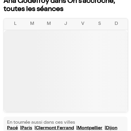
Ana Godefroy dans On s'accroche,
toutes les séances
L
M
M
J
V
S
D
En tournée aussi dans ces villes
Pacé
Paris
Clermont Ferrand
Montpellier
Dijon