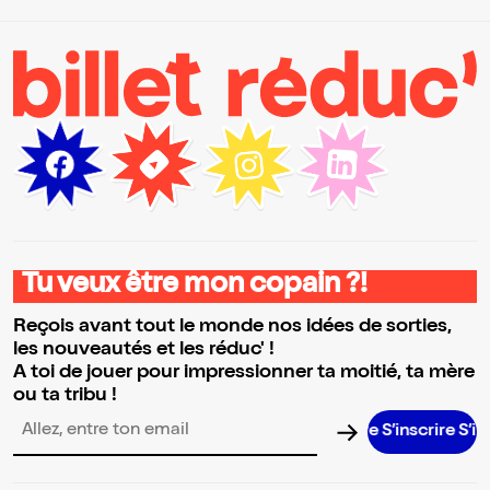
Tu veux être mon copain ?!
Reçois avant tout le monde nos idées de sorties,
les nouveautés et les réduc' !
A toi de jouer pour impressionner ta moitié, ta mère
ou ta tribu !
S’inscrire S’inscrir
Adresse email pour la newsletter