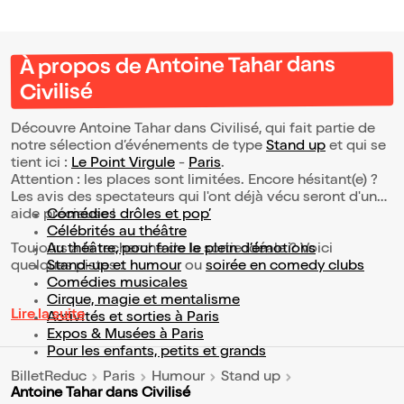
À propos de Antoine Tahar dans
Civilisé
Découvre Antoine Tahar dans Civilisé, qui fait partie de
notre sélection d’événements de type
Stand up
et qui se
tient ici :
Le Point Virgule
-
Paris
.
Attention : les places sont limitées. Encore hésitant(e) ?
Les avis des spectateurs qui l'ont déjà vécu seront d'une
aide précieuse !
Comédies drôles et pop’
Célébrités au théâtre
Toujours à la recherche de la sortie idéale ? Voici
Au théâtre, pour faire le plein d’émotions
quelques pistes :
Stand-up et humour
ou
soirée en comedy clubs
Comédies musicales
Cirque, magie et mentalisme
Lire la suite
Activités et sorties à Paris
Expos & Musées à Paris
Pour les enfants, petits et grands
BilletReduc
Paris
Humour
Stand up
Antoine Tahar dans Civilisé