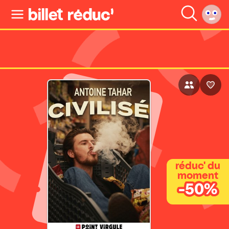
réduc' du
moment
-50%