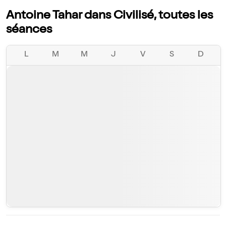
Antoine Tahar dans Civilisé, toutes les
séances
L
M
M
J
V
S
D