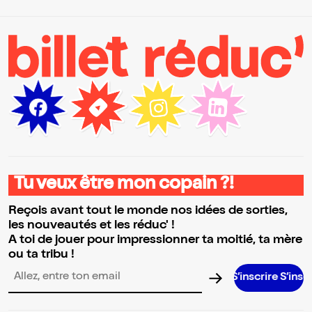
Tu veux être mon copain ?!
Reçois avant tout le monde nos idées de sorties,
les nouveautés et les réduc' !
A toi de jouer pour impressionner ta moitié, ta mère
ou ta tribu !
S’inscrire S’inscrire S’inscr
Adresse email pour la newsletter