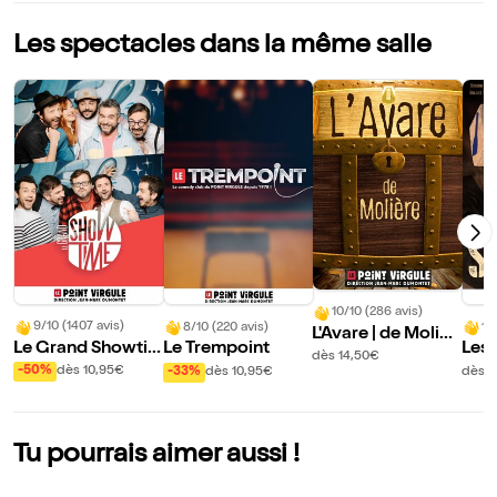
Les spectacles dans la même salle
10/10 (286 avis)
9/10 (1407 avis)
8/10 (220 avis)
10
L'Avare | de Molièr
Le Grand Showti
Le Trempoint
Les 
e
dès 14,50€
me : L'ultimate imp
Sca
-50%
dès 10,95€
-33%
dès 10,95€
dès 1
ro comédie show
Tu pourrais aimer aussi !