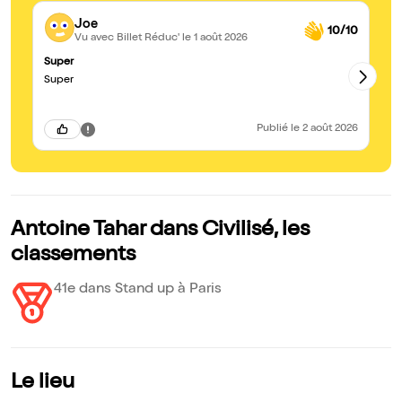
Joe
10/10
Vu avec Billet Réduc'
le 1 août 2026
Super
Jo
Super
Un
jo
dr
Publié
le 2 août 2026
Antoine Tahar dans Civilisé, les
classements
41e dans Stand up à Paris
Le lieu