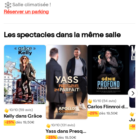
Salle climatisée !
Réserver un parking
Les spectacles dans la même salle
10/10 (54 avis)
Carlos Flinnroi da
10/10 (59 avis)
ns Génie Profond
-25%
dès 19,50€
10
Kelly dans Grâce
Jul
-25%
dès 19,50€
s Hi
10/10 (131 avis)
-50
Yass dans Presqu
rdin
e Imparfait
-25%
dès 19,50€