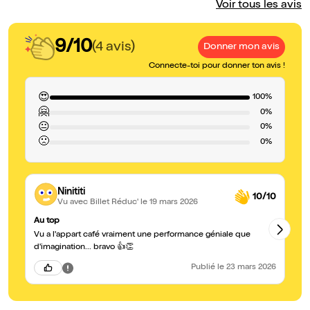
Voir tous les avis
9/10
(4 avis)
Donner mon avis
Connecte-toi pour donner ton avis !
😍
100%
🤗
0%
😐
0%
🙁
0%
Ninititi
10/10
Vu avec Billet Réduc'
le 19 mars 2026
Au top
Sa
Vu a l'appart café vraiment une performance géniale que
J'
d'imagination... bravo 👍👏
Publié
le 23 mars 2026