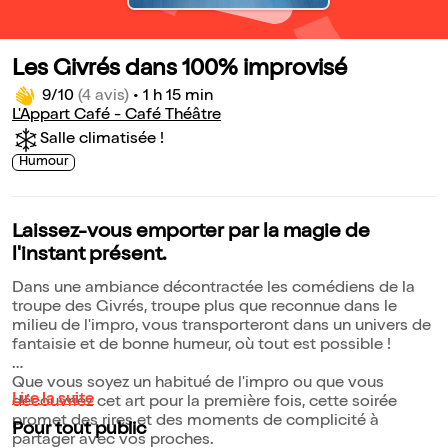
Les Givrés dans 100% improvisé
9/10
(4 avis)
•
1 h 15 min
L'Appart Café - Café Théâtre
Salle climatisée !
Humour
Laissez-vous emporter par la magie de
l'instant présent.
Dans une ambiance décontractée les comédiens de la
troupe des Givrés, troupe plus que reconnue dans le
milieu de l'impro, vous transporteront dans un univers de
fantaisie et de bonne humeur, où tout est possible !
Que vous soyez un habitué de l'impro ou que vous
Lire la suite
découvriez cet art pour la première fois, cette soirée
promet des rires et des moments de complicité à
Pour tout public
partager avec vos proches.