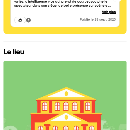
variés, d’intelligence vive qui prend de court et scotche le
spectateur dans son siège, de belle présence sur scène et
d’interactions avec le public qui rythment le spectacle.
Voir plus
Mention spéciale pour le talent d’improvisation de Carlos qui a
été surpris par une situation inattendue et qui a rebondi avec
Publié
le 29 sept. 2025
brio. J’ai adoré les concepts pleins de finesse scandés tout au
long du one man show par Carlos et par le bouclage de boucle
en fin de spectacle. Bref, je recommande vivement et me
réjouis d’avance de revoir Carlos sur scène ! Je souhaite plein
de succès à cet artiste prometteur au style unique.
Le lieu