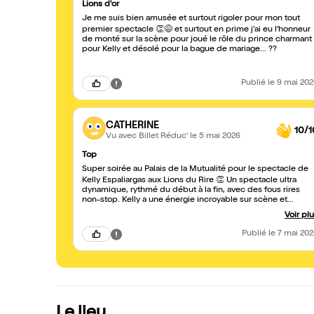
Lions d'or
Je me suis bien amusée et surtout rigoler pour mon tout
premier spectacle 👏😅 et surtout en prime j'ai eu l'honneur
de monté sur la scène pour joué le rôle du prince charmant
pour Kelly et désolé pour la bague de mariage... ??
Publié
le 9 mai 20
CATHERINE
10/1
Vu avec Billet Réduc'
le 5 mai 2026
Top
Super soirée au Palais de la Mutualité pour le spectacle de
Kelly Espaliargas aux Lions du Rire 👏 Un spectacle ultra
dynamique, rythmé du début à la fin, avec des fous rires
non-stop. Kelly a une énergie incroyable sur scène et
embarque toute la salle avec elle. Une vraie bouffée de
Voir pl
bonne humeur !
Publié
le 7 mai 20
Le lieu