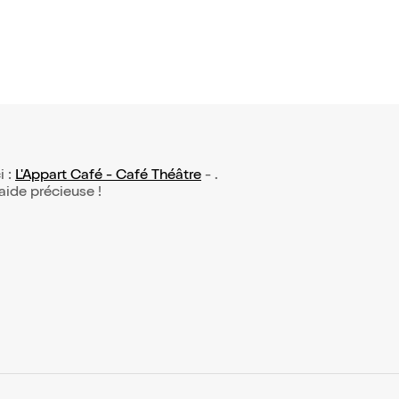
i :
L'Appart Café - Café Théâtre
- .
 aide précieuse !