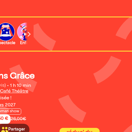
b
pectacle
Enfant
Concert
Activité
Expo et musée
ans Grâce
is)
•
1 h 10 min
 Café Théâtre
isée !
rs 2027
oman show
50 €
26,00€
Partager