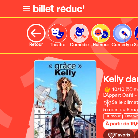
Retour
Théâtre
Comédie
Humour
Comedy clu
S
Kelly d
10/10
(59 av
L'Appart Café -
Salle climat
5 mars au 6 ma
Humour
One w
À partir de 19,
Favoris