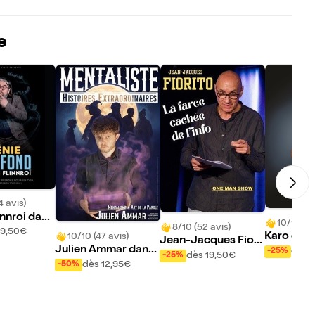
e
4 avis)
innroi dans
10/10 (16
8/10 (52 avis)
ofond
19,50€
Karo dans
10/10 (47 avis)
Jean-Jacques Fiori
Julien Ammar dans
dès 
-25%
to dans La farce cac
dès 19,50€
-25%
Histoires extraordin
dès 12,95€
-50%
hée de l'info
aires