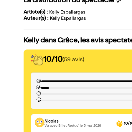
La distribution du spectacle ✨
Artiste(s) :
Kelly Espallargas
Auteur(s) :
Kelly Espallargas
Kelly dans Grâce, les avis spectat
10/10
(59 avis)
😍
🤗
😐
🙁
Nicolas
10/1
Vu avec Billet Réduc'
le 5 mai 2026