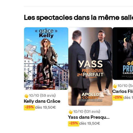
Les spectacles dans la même sall
10/10 (5
Carlos Fl
10/10 (59 avis)
Génie Pr
dès 
-25%
Kelly dans Grâce
dès 19,50€
-25%
10/10 (131 avis)
Yass dans Presque I
mparfait
dès 19,50€
-25%