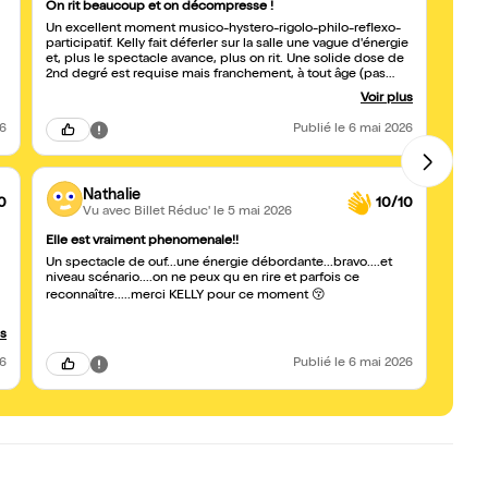
On rit beaucoup et on décompresse !
Un gr
Un excellent moment musico-hystero-rigolo-philo-reflexo-
Une e
participatif. Kelly fait déferler sur la salle une vague d'énergie
à tran
et, plus le spectacle avance, plus on rit. Une solide dose de
merveilleuseme
2nd degré est requise mais franchement, à tout âge (pas
!! No
trop avant 12-13 ans quand même), on apprécie, quelque soit
spectacle "Grace" U
Voir plus
son genre. On quitte la salle avec l'envie de recommander le
et Kév
spectacle à son entourage.
26
Publié
le 6 mai 2026
Nathalie
0
10/10
Vu avec Billet Réduc'
le 5 mai 2026
Elle est vraiment phenomenale!!
Excep
Un spectacle de ouf...une énergie débordante...bravo....et
Une g
niveau scénario....on ne peux qu en rire et parfois ce
bienv
proch
reconnaître.....merci KELLY pour ce moment 😚
elle n
question, Belle philosophie et une
us
compl
🤩
26
Publié
le 6 mai 2026