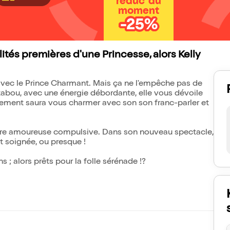
réduc' du
moment
-25%
lités premières d'une Princesse, alors Kelly
e avec le Prince Charmant. Mais ça ne l'empêche pas de
 tabou, avec une énergie débordante, elle vous dévoile
nalement saura vous charmer avec son son franc-parler et
être amoureuse compulsive. Dans son nouveau spectacle,
st soignée, ou presque !
 ; alors prêts pour la folle sérénade !?