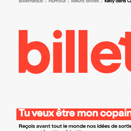
Kelly dans 
BilletReduc
Humour
Meufs drôles
Tu veux être mon copain
Reçois avant tout le monde nos idées de sortie