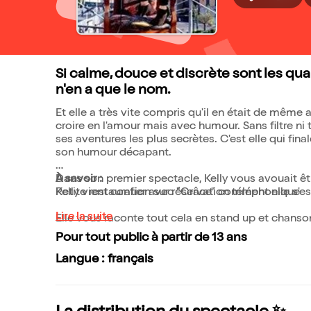
Si calme, douce et discrète sont les qua
n'en a que le nom.
Et elle a très vite compris qu'il en était de mêm
croire en l'amour mais avec humour. Sans filtre ni
ses aventures les plus secrètes. C'est elle qui fi
son humour décapant.
Dans son premier spectacle, Kelly vous avouait 
À savoir :
Kelly vient confier avec "Grâce" comment elle s'e
Petite restauration sur réservation téléphonique
Lire la suite
Elle vous raconte tout cela en stand up et chansons
Pour tout public à partir de 13 ans
Langue : français