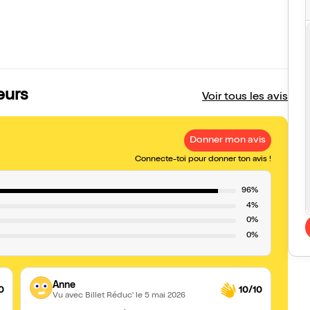
eurs
Voir tous les avis
Donner mon avis
Connecte-toi pour donner ton avis !
96%
4%
0%
0%
Anne
0
10/10
Vu avec Billet Réduc'
le 5 mai 2026