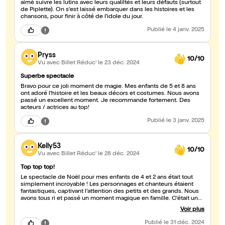
aimé suivre les lutins avec leurs qualiltés et leurs défauts (surtout
de Piplette). On s'est laissé embarquer dans les histoires et les
chansons, pour finir à côté de l'idole du jour.
Publié
le 4 janv. 2025
Pryss
10/10
Vu avec Billet Réduc'
le 23 déc. 2024
Superbe spectacle
Bravo pour ce joli moment de magie. Mes enfants de 5 et 8 ans
ont adoré l'histoire et les beaux décors et costumes. Nous avons
passé un excellent moment. Je recommande fortement. Des
acteurs / actrices au top!
Publié
le 3 janv. 2025
Kelly53
10/10
Vu avec Billet Réduc'
le 28 déc. 2024
Top top top!
Le spectacle de Noël pour mes enfants de 4 et 2 ans était tout
simplement incroyable ! Les personnages et chanteurs étaient
fantastiques, captivant l'attention des petits et des grands. Nous
avons tous ri et passé un moment magique en famille. C'était une
expérience mémorable que nous n'oublierons pas de sitôt.
Voir plus
Publié
le 31 déc. 2024