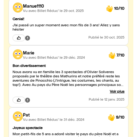
Manue1110
10/10
Vu avec Billet Réduc'
le 29 oct. 2025
Genial!
J’ai passé un super moment avec mon fils de 3 ans! Allez y sans
hésiter
Publié
le 30 oct. 2025
Marie
7/10
Vu avec Billet Réduc'
le 29 déc. 2024
Bon divertissement
Nous avons vu en famille les 3 spectacles d'Olivier Soliveres
proposés par le théâtre des Mathurins et notre préféré reste les
aventures de Pinocchio (,l'intrigue, les costumes, les chants, au
top!). Avec Au pays du Père Noël les personnages principaux sont
les lutins. On n'a pas vraiment de révélation de secrets. Histoire
Voir plus
un peu brouillonne, décor moins travaillé que Pinocchio. Par
contre contrairement aux critiques que j'ai lues sur ce site il y a
Publié
le 12 janv. 2025
bien de l'interaction avec le public.
Pat
9/10
Vu avec Billet Réduc'
le 31 déc. 2024
Joyeux spectacle
Mon petit-fils de 5 ans a adoré visiter le pays du père Noël et a