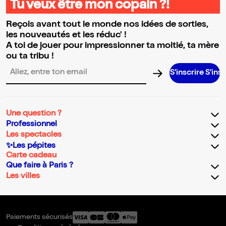
Tu veux être mon copain ?!
Reçois avant tout le monde nos idées de sorties,
les nouveautés et les réduc' !
A toi de jouer pour impressionner ta moitié, ta mère
ou ta tribu !
S’inscrire S’inscrire S’i
Adresse email pour la newsletter
Une question ?
Professionnel
Les spectacles
✨Les pépites
Carte cadeau
Que faire à Paris ?
Les villes
Paiements sécurisés