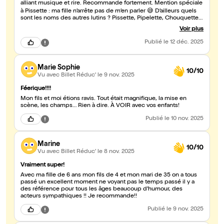
alliant musique et rire. Recommande fortement. Mention spéciale
à Pissette : ma fille n’arrête pas de m’en parler 😅 D’ailleurs quels
sont les noms des autres lutins ? Pissette, Pipelette, Chouquette
et …??? Merci
Voir plus
Publié
le 12 déc. 2025
Marie Sophie
10/10
Vu avec Billet Réduc'
le 9 nov. 2025
Féerique!!!!
Mon fils et moi étions ravis. Tout était magnifique, la mise en
scène, les champs… Rien à dire. À VOIR avec vos enfants!
Publié
le 10 nov. 2025
Marine
10/10
Vu avec Billet Réduc'
le 8 nov. 2025
Vraiment super!
Avec ma fille de 6 ans mon fils de 4 et mon mari de 35 on a tous
passé un excellent moment ne voyant pas le temps passé il y a
des référence pour tous les âges beaucoup d’humour, des
acteurs sympathiques !! Je recommande!!
Publié
le 9 nov. 2025