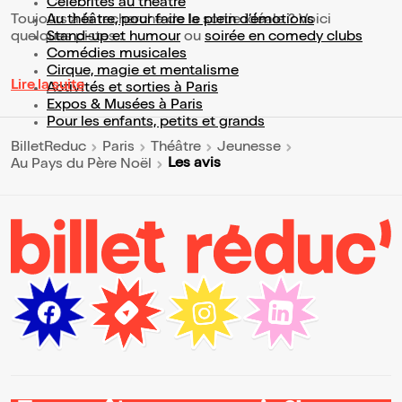
Célébrités au théâtre
Toujours à la recherche de la sortie idéale ? Voici
Au théâtre, pour faire le plein d’émotions
quelques pistes :
Stand-up et humour
ou
soirée en comedy clubs
Comédies musicales
Cirque, magie et mentalisme
Lire la suite
Activités et sorties à Paris
Expos & Musées à Paris
Pour les enfants, petits et grands
BilletReduc
Paris
Théâtre
Jeunesse
Les avis
Au Pays du Père Noël