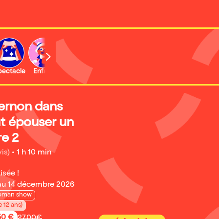
b
pectacle
Enfant
Concert
Activité
Expo et musée
ernon dans
 épouser un
re 2
is)
•
1 h 10 min
isée !
au 14 décembre 2026
oman show
e 12 ans)
50 €
27,00€