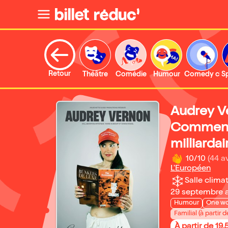
Retour
Théâtre
Comédie
Humour
Comedy clu
S
Audrey V
Comment
milliardai
10/10
(44 av
L'Européen
Salle climat
29 septembre 
Humour
One w
Familial (à partir d
À partir de 19,