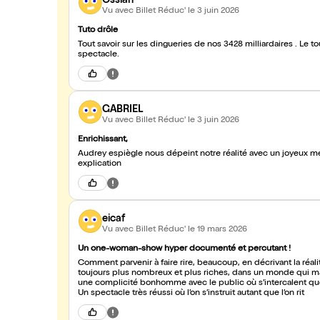
Ossian
Vu avec Billet Réduc'
le 3 juin 2026
Tuto drôle
Tout savoir sur les dingueries de nos 3428 milliardaires . Le 
spectacle.
GABRIEL
Vu avec Billet Réduc'
le 3 juin 2026
Enrichissant,
Audrey espiègle nous dépeint notre réalité avec un joyeux mé
explication
eicaf
Vu avec Billet Réduc'
le 19 mars 2026
Un one-woman-show hyper documenté et percutant !
Comment parvenir à faire rire, beaucoup, en décrivant la réalité (littéralement hallucinante) de la vie des milliardaires encore et
toujours plus nombreux et plus riches, dans un monde qui mar
une complicité bonhomme avec le public où s’intercalent que
Un spectacle très réussi où l’on s’instruit autant que l’on rit