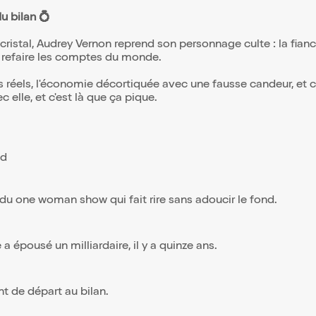
u bilan 💍
ristal, Audrey Vernon reprend son personnage culte : la fian
 refaire les comptes du monde.
éels, l'économie décortiquée avec une fausse candeur, et ce s
 elle, et c'est là que ça pique.
nd
du one woman show qui fait rire sans adoucir le fond.
a épousé un milliardaire, il y a quinze ans.
nt de départ au bilan.