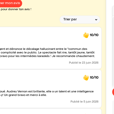
er mon avis
pour donner ton avis !
10/10
ligent et dénonce le décalage hallucinant entre le "commun des
complicité avec le public. Le spectacle fait rire, tantôt jaune, tantôt
Et bravo pour les intermèdes karaokés ! Je recommande chaudement.
Publié
le 23 juin 2026
10/10
 joué. Audrey Vernon est brillante, elle a un talent et une intelligence
-y! Un grand bravo et merci à elle.
Publié
le 5 juin 2026