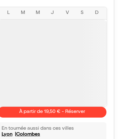
L
M
M
J
V
S
D
À partir de 19,50 € - Réserver
En tournée aussi dans ces villes
Lyon
Colombes