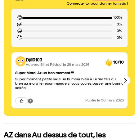
Connecte-toi pour donner ton avis !
😍
100%
🤗
0%
😐
0%
🙁
0%
Djill0103
10/10
Vu avec Billet Réduc'
le 26 mars 2026
Super Merci Az un bon moment !!!
Un
Super moment petite salle un humour bien à lui rire fais du
Il
bien au moral je recommande si vous voulez passer une bonne
Br
soirée
Publié
le 30 mars 2026
AZ dans Au dessus de tout, les