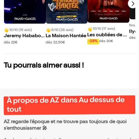
Nouve
10/10 (17 avis)
10/10 (15 avis)
9/10 (36 avis)
Ilye
Les oubliées de Lo
Jeremy Hababou
La Maison Hantée
Déj
dès 
ndres
-28%
dès 20€
: Unorthodox Pian
dès 22€
dès 32,50€
ist
Tu pourrais aimer aussi !
À propos de AZ dans Au dessus de
tout
AZ regarde l’époque et ne trouve pas toujours de quoi
s’enthousiasmer 🎤