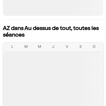
AZ dans Au dessus de tout, toutes les
séances
L
M
M
J
V
S
D