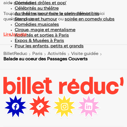
aide précieuse !
Comédies drôles et pop’
Célébrités au théâtre
Toujours à la recherche de la sortie idéale ? Voici
Au théâtre, pour faire le plein d’émotions
quelques pistes :
Stand-up et humour
ou
soirée en comedy clubs
Comédies musicales
Cirque, magie et mentalisme
Lire la suite
Activités et sorties à Paris
Expos & Musées à Paris
Pour les enfants, petits et grands
BilletReduc
Paris
Activités
Visite guidée
Balade au coeur des Passages Couverts