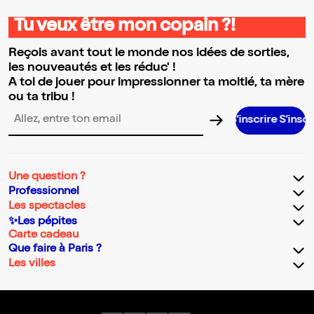
Tu veux être mon copain ?!
Reçois avant tout le monde nos idées de sorties,
les nouveautés et les réduc' !
A toi de jouer pour impressionner ta moitié, ta mère
ou ta tribu !
S’inscrire S’inscrire S’insc
Adresse email pour la newsletter
Une question ?
Professionnel
Les spectacles
✨Les pépites
Carte cadeau
Que faire à Paris ?
Les villes