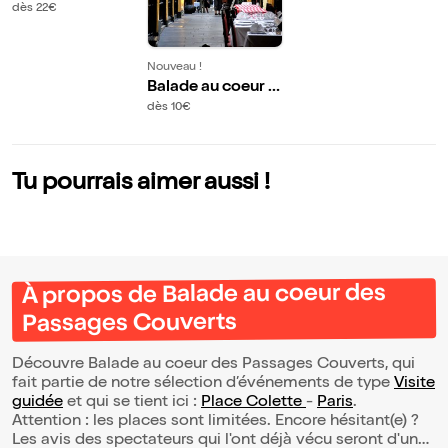
nseil d'état | par Pi
dès 22€
erre-Yves Jaslet
Nouveau !
Balade au coeur d
es Passages Couv
dès 10€
erts
Tu pourrais aimer aussi !
À propos de Balade au coeur des
Passages Couverts
Découvre Balade au coeur des Passages Couverts, qui
fait partie de notre sélection d’événements de type
Visite
guidée
et qui se tient ici :
Place Colette
-
Paris
.
Attention : les places sont limitées. Encore hésitant(e) ?
Les avis des spectateurs qui l'ont déjà vécu seront d'une