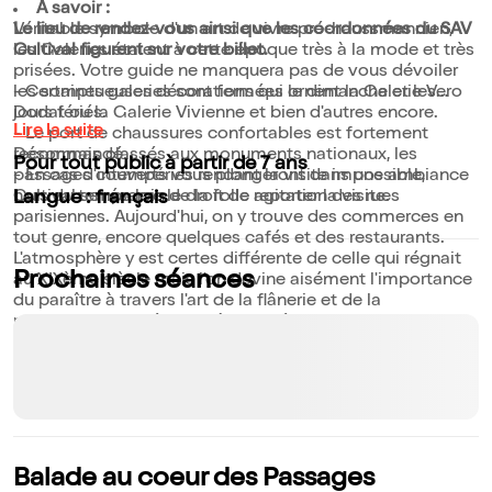
À savoir :
Véritable symbole d'un art de vivre pré-haussmannien,
Le lieu de rendez-vous ainsi que les coordonnées du SAV
les Galeries étaient à cette époque très à la mode et très
Cultival figurent sur votre billet.
prisées. Votre guide ne manquera pas de vous dévoiler
les somptueuses décorations qui ornent la Galerie Vero
- Certaines galeries sont fermées le dimanche et les
Dodat ou la Galerie Vivienne et bien d'autres encore.
jours fériés.
Lire la suite
- Le port de chaussures confortables est fortement
Désormais classés aux monuments nationaux, les
recommandé.
Pour tout public à partir de 7 ans
passages couverts vous plongeront dans une ambiance
- En cas d'intempéries rendant la visite impossible,
hors du temps loin de la folle agitation des rues
Cultival se réserve le droit de reporter la visite.
Langue : français
parisiennes. Aujourd'hui, on y trouve des commerces en
tout genre, encore quelques cafés et des restaurants.
L'atmosphère y est certes différente de celle qui régnait
Prochaines séances
au XIXème siècle mais l'on devine aisément l'importance
du paraître à travers l'art de la flânerie et de la
promenade qui sévissait à cette époque.
Une balade enivrante sur les traces d'un art de vivre
aujourd'hui disparu.
Balade au coeur des Passages