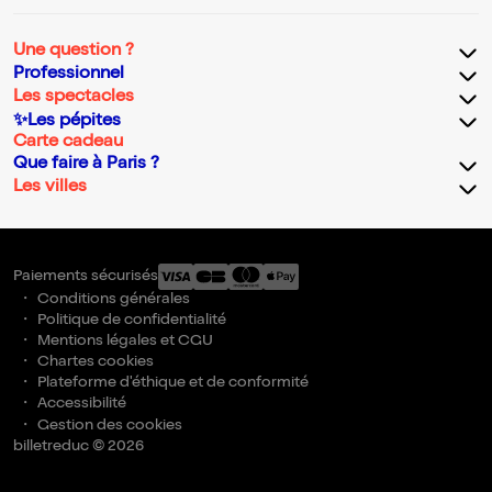
Une question ?
Professionnel
Les spectacles
✨Les pépites
Carte cadeau
Que faire à Paris ?
Les villes
Paiements sécurisés
Conditions générales
Politique de confidentialité
Mentions légales et CGU
Chartes cookies
Plateforme d'éthique et de conformité
Accessibilité
Gestion des cookies
billetreduc © 2026