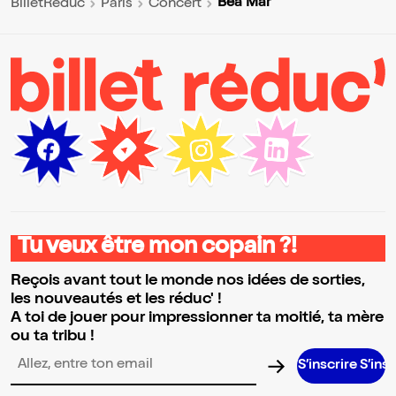
Bea Mar
BilletReduc
Paris
Concert
Tu veux être mon copain ?!
Reçois avant tout le monde nos idées de sorties,
les nouveautés et les réduc' !
A toi de jouer pour impressionner ta moitié, ta mère
ou ta tribu !
S’inscrire S’inscrire S’ins
Adresse email pour la newsletter