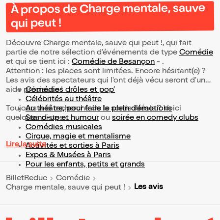
À propos de Charge mentale, sauve
qui peut !
Découvre Charge mentale, sauve qui peut !, qui fait
partie de notre sélection d’événements de type
Comédie
et qui se tient ici :
Comédie de Besançon
- .
Attention : les places sont limitées. Encore hésitant(e) ?
Les avis des spectateurs qui l'ont déjà vécu seront d'une
aide précieuse !
Comédies drôles et pop’
Célébrités au théâtre
Toujours à la recherche de la sortie idéale ? Voici
Au théâtre, pour faire le plein d’émotions
quelques pistes :
Stand-up et humour
ou
soirée en comedy clubs
Comédies musicales
Cirque, magie et mentalisme
Lire la suite
Activités et sorties à Paris
Expos & Musées à Paris
Pour les enfants, petits et grands
BilletReduc
Comédie
Les avis
Charge mentale, sauve qui peut !