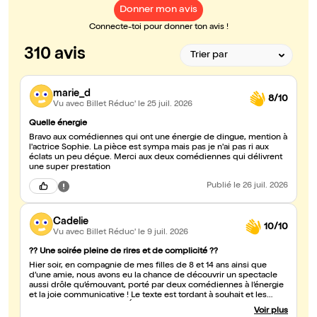
Donner mon avis
Connecte-toi pour donner ton avis !
310 avis
marie_d
8/10
Vu avec Billet Réduc'
le 25 juil. 2026
Quelle énergie
Bravo aux comédiennes qui ont une énergie de dingue, mention à
l'actrice Sophie. La pièce est sympa mais pas je n'ai pas ri aux
éclats un peu déçue. Merci aux deux comédiennes qui délivrent
une super prestation
Publié
le 26 juil. 2026
Cadelie
10/10
Vu avec Billet Réduc'
le 9 juil. 2026
?? Une soirée pleine de rires et de complicité ??
Hier soir, en compagnie de mes filles de 8 et 14 ans ainsi que
d’une amie, nous avons eu la chance de découvrir un spectacle
aussi drôle qu’émouvant, porté par deux comédiennes à l’énergie
et la joie communicative ! Le texte est tordant à souhait et les
comédiennes hilarantes. Éclats de rire pour les petites comme
Voir plus
pour les grandes. Les mamans se sont bien reconnues dans ces