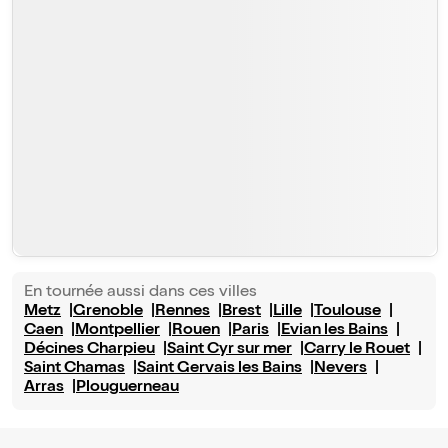
En tournée aussi dans ces villes
Metz
Grenoble
Rennes
Brest
Lille
Toulouse
Caen
Montpellier
Rouen
Paris
Evian les Bains
Décines Charpieu
Saint Cyr sur mer
Carry le Rouet
Saint Chamas
Saint Gervais les Bains
Nevers
Arras
Plouguerneau