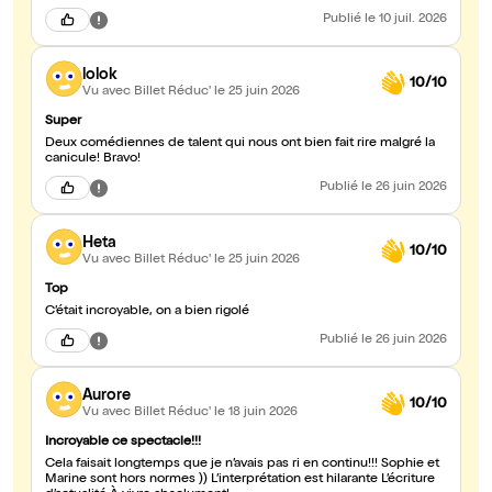
deux personnages : leurs travers, leurs fous rires et leurs
Publié
le 10 juil. 2026
complicités résonnaient avec notre propre quotidien. Un grand
merci pour ce moment partagé ! 🎭?
lolok
10/10
Vu avec Billet Réduc'
le 25 juin 2026
Super
Deux comédiennes de talent qui nous ont bien fait rire malgré la
canicule! Bravo!
Publié
le 26 juin 2026
Heta
10/10
Vu avec Billet Réduc'
le 25 juin 2026
Top
C’était incroyable, on a bien rigolé
Publié
le 26 juin 2026
Aurore
10/10
Vu avec Billet Réduc'
le 18 juin 2026
Incroyable ce spectacle!!!
Cela faisait longtemps que je n’avais pas ri en continu!!! Sophie et
Marine sont hors normes )) L’interprétation est hilarante L’écriture