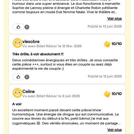
Pièce très drôle à voir et à savourer sans modération. 1h30 d
humour dans une super ambiance. Le duo fonctionne à merveille.
Sophie de Lannoy pleine d énergie et Charlotte Robin pétillante
comme toujours en mode Eve femme fatale. Vive le théâtre et
bravo les filles. Jean-Philippe ou Dieu 😆
Voir plus
Publié
le 13 juin 2026
vlesobre
10/10
Vu avec Billet Réduc'
le 12 févr. 2026
Très drôle, à voir absolument !!!
Deux comédiennes énergiques et très drôles. Je vous conseille
cette pièce +++, surtout si vous êtes en couple ou avez déjà
expérimenté la vie de couple ;)
Publié
le 12 juin 2026
Celine
10/10
Vu avec Billet Réduc'
le 6 juin 2026
A voir
Un excellent moment passé devant cette pièce/show
humoristique. Une énergie de dingue qui est communicative. Le
sourire aux lèvres du début à la fin, petit bémol j'ai mal aux
zygomatiques 😄. Des vérités énoncées, un moment de partage
autour de situation connues de toutes. Merci de diffuser ce
Voir plus
message si important aujourd'hui.