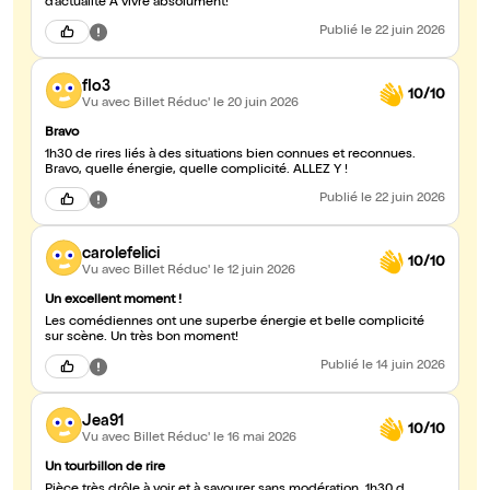
d’actualité À vivre absolument!
Publié
le 22 juin 2026
flo3
10/10
Vu avec Billet Réduc'
le 20 juin 2026
Bravo
1h30 de rires liés à des situations bien connues et reconnues.
Bravo, quelle énergie, quelle complicité. ALLEZ Y !
Publié
le 22 juin 2026
carolefelici
10/10
Vu avec Billet Réduc'
le 12 juin 2026
Un excellent moment !
Les comédiennes ont une superbe énergie et belle complicité
sur scène. Un très bon moment!
Publié
le 14 juin 2026
Jea91
10/10
Vu avec Billet Réduc'
le 16 mai 2026
Un tourbillon de rire