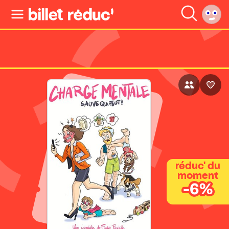
réduc' du
moment
-6%