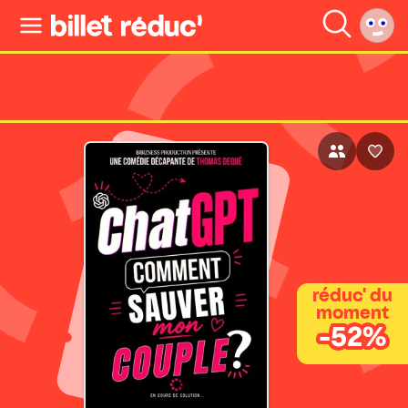
réduc' du
moment
-52%