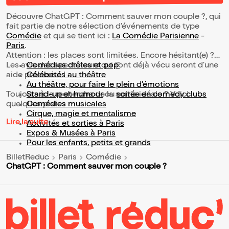
Découvre ChatGPT : Comment sauver mon couple ?, qui
fait partie de notre sélection d’événements de type
Comédie
et qui se tient ici :
La Comédie Parisienne
-
Paris
.
Attention : les places sont limitées. Encore hésitant(e) ?
Les avis des spectateurs qui l'ont déjà vécu seront d'une
Comédies drôles et pop’
aide précieuse !
Célébrités au théâtre
Au théâtre, pour faire le plein d’émotions
Toujours à la recherche de la sortie idéale ? Voici
Stand-up et humour
ou
soirée en comedy clubs
quelques pistes :
Comédies musicales
Cirque, magie et mentalisme
Lire la suite
Activités et sorties à Paris
Expos & Musées à Paris
Pour les enfants, petits et grands
BilletReduc
Paris
Comédie
ChatGPT : Comment sauver mon couple ?