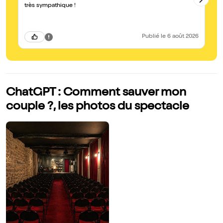
très sympathique !
Ex
Publié
le 6 août 2026
ChatGPT : Comment sauver mon
couple ?, les photos du spectacle