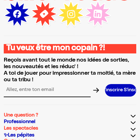
Tu veux être mon copain ?!
Reçois avant tout le monde nos idées de sorties,
les nouveautés et les réduc' !
A toi de jouer pour impressionner ta moitié, ta mère
ou ta tribu !
S’inscrire S’inscrire S’inscrire
Adresse email pour la newsletter
Une question ?
Professionnel
Les spectacles
✨Les pépites