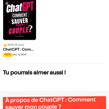
10/10 (8 avis)
ChatGPT : Comm
ent sauver mon c
-10%
dès 12,95€
ouple ?
Tu pourrais aimer aussi !
À propos de ChatGPT : Comment
sauver mon couple ?