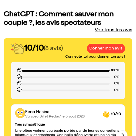
ChatGPT : Comment sauver mon
couple ?, les avis spectateurs
Voir tous les avis
10/10
(8 avis)
Donner mon avis
Connecte-toi pour donner ton avis !
😍
100%
🤗
0%
😐
0%
🙁
0%
Feno Hasina
10/10
Vu avec Billet Réduc'
le 5 août 2026
Très sympathique
Bo
Une pièce vraiment agréable portée par de jeunes comédiens
Co
talentueux et attachants. Une belle découverte et une soirée
Am