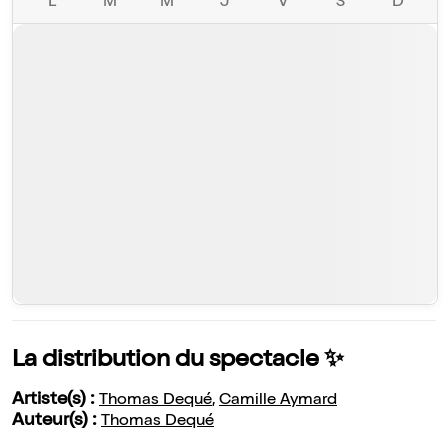
L
M
M
J
V
S
D
La distribution du spectacle ✨
Artiste(s) :
Thomas Dequé
,
Camille Aymard
Auteur(s) :
Thomas Dequé