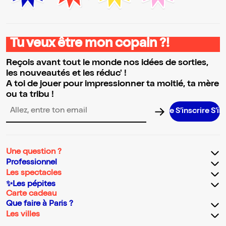
Tu veux être mon copain ?!
Reçois avant tout le monde nos idées de sorties,
les nouveautés et les réduc' !
A toi de jouer pour impressionner ta moitié, ta mère
ou ta tribu !
S’inscrire S’inscrire
Adresse email pour la newsletter
Une question ?
Professionnel
Les spectacles
✨Les pépites
Carte cadeau
Que faire à Paris ?
Les villes