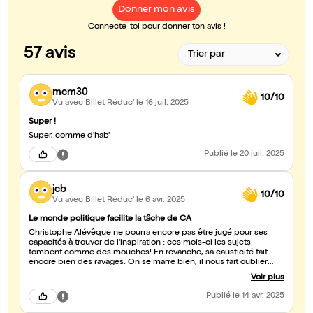
Donner mon avis
Connecte-toi pour donner ton avis !
57 avis
mcm30
10/10
Vu avec Billet Réduc'
le 16 juil. 2025
Super !
Super, comme d'hab'
Publié
le 20 juil. 2025
jcb
10/10
Vu avec Billet Réduc'
le 6 avr. 2025
Le monde politique facilite la tâche de CA
Christophe Alévêque ne pourra encore pas être jugé pour ses
capacités à trouver de l'inspiration : ces mois-ci les sujets
tombent comme des mouches! En revanche, sa causticité fait
encore bien des ravages. On se marre bien, il nous fait oublier
que la salle de spectacle (La Cigale, en l'occurrence) n'est qu'un
Voir plus
abri anti-aérien qu'il va falloir quitter pour affronter la dure réalité.
Moi, je ne lis plus les journaux, j'ai trop peur de la dépression, et
Publié
le 14 avr. 2025
puis Christophe A le fait très bien pour nous.