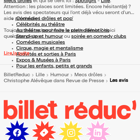
Mecs drôles
et qui se tient ici :
Spotlight
-
Lille
.
Attention : les places sont limitées. Encore hésitant(e) ?
Les avis des spectateurs qui l'ont déjà vécu seront d'une
aide précieuse !
Comédies drôles et pop’
Célébrités au théâtre
Toujours à la recherche de la sortie idéale ? Voici
Au théâtre, pour faire le plein d’émotions
quelques pistes :
Stand-up et humour
ou
soirée en comedy clubs
Comédies musicales
Cirque, magie et mentalisme
Lire la suite
Activités et sorties à Paris
Expos & Musées à Paris
Pour les enfants, petits et grands
BilletReduc
Lille
Humour
Mecs drôles
Les avis
Christophe Alévêque dans Revue de Presse