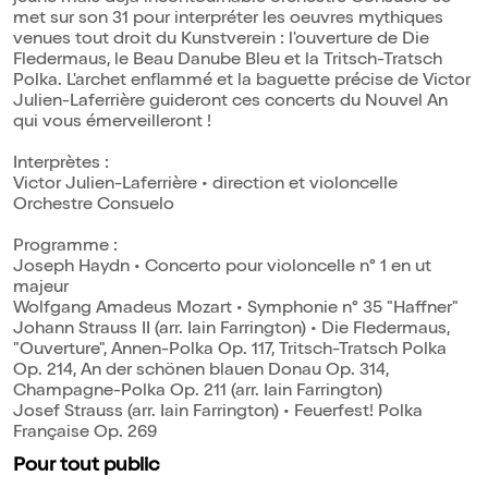
met sur son 31 pour interpréter les oeuvres mythiques
venues tout droit du Kunstverein : l'ouverture de Die
Fledermaus, le Beau Danube Bleu et la Tritsch-Tratsch
Polka. L'archet enflammé et la baguette précise de Victor
Julien-Laferrière guideront ces concerts du Nouvel An
qui vous émerveilleront !
Interprètes :
Victor Julien-Laferrière • direction et violoncelle
Orchestre Consuelo
Programme :
Joseph Haydn • Concerto pour violoncelle n° 1 en ut
majeur
Wolfgang Amadeus Mozart • Symphonie n° 35 "Haffner"
Johann Strauss II (arr. Iain Farrington) • Die Fledermaus,
"Ouverture", Annen-Polka Op. 117, Tritsch-Tratsch Polka
Op. 214, An der schönen blauen Donau Op. 314,
Champagne-Polka Op. 211 (arr. Iain Farrington)
Josef Strauss (arr. Iain Farrington) • Feuerfest! Polka
Française Op. 269
Pour tout public