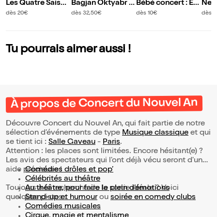
Les Quatre Saison
Bagjan Oktyabr :
Bébé concert : En
Nem
s
Soul Therapy
fanfare
ic
dès 20€
dès 32,50€
dès 10€
dès 1
Tu pourrais aimer aussi !
À propos de Concert du Nouvel An
Découvre Concert du Nouvel An, qui fait partie de notre
sélection d’événements de type
Musique classique
et qui
se tient ici :
Salle Gaveau
-
Paris
.
Attention : les places sont limitées. Encore hésitant(e) ?
Les avis des spectateurs qui l'ont déjà vécu seront d'une
aide précieuse !
Comédies drôles et pop’
Célébrités au théâtre
Toujours à la recherche de la sortie idéale ? Voici
Au théâtre, pour faire le plein d’émotions
quelques pistes :
Stand-up et humour
ou
soirée en comedy clubs
Comédies musicales
Cirque, magie et mentalisme