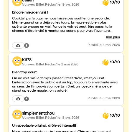
Julien
10/10
Vu avec Billet Réduc'
le 19 avr. 2026
Encore mieux en vrai !
Cocktail parfait qui ne nous laisse pas souffler une seconde.
Même quand on a déjà vu les tours, la magie est bien plus
opérante encore en vrai. Fonce le voir, et peut-être auras-tu la
chance d'être invité à monter sur scène pour vivre l'aventure
comme en 4DX. Bravo Clément !
Voir plus
Publié
le 4 mai 2026
Kit78
10/10
Vu avec Billet Réduc'
le 2 mai 2026
Bien trop court
On ne voit pas le temps passer! C'est drôle, c'est jouissif.
L'interaction avec le public est au top, toujours bienveillante avec
un sens de l'improvisation certain.Bref, un joyeux mélange de
stand up et de magie...on a adoré !
Publié
le 3 mai 2026
simplementchou
10/10
Vu avec Billet Réduc'
le 18 avr. 2026
Un spectacle original, drôle et interactif