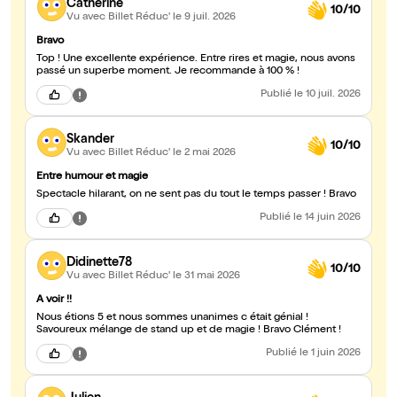
Catherine
10/10
Vu avec Billet Réduc'
le 9 juil. 2026
Bravo
Top ! Une excellente expérience. Entre rires et magie, nous avons
passé un superbe moment. Je recommande à 100 % !
Publié
le 10 juil. 2026
Skander
10/10
Vu avec Billet Réduc'
le 2 mai 2026
Entre humour et magie
Spectacle hilarant, on ne sent pas du tout le temps passer ! Bravo
Publié
le 14 juin 2026
Didinette78
10/10
Vu avec Billet Réduc'
le 31 mai 2026
A voir !!
Nous étions 5 et nous sommes unanimes c était génial !
Savoureux mélange de stand up et de magie ! Bravo Clément !
Publié
le 1 juin 2026