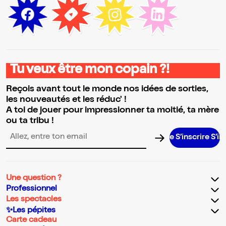
Tu veux être mon copain ?!
Reçois avant tout le monde nos idées de sorties,
les nouveautés et les réduc' !
A toi de jouer pour impressionner ta moitié, ta mère
ou ta tribu !
S’inscrire S’inscrire
Adresse email pour la newsletter
Une question ?
Professionnel
Les spectacles
✨Les pépites
Carte cadeau