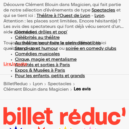
Découvre Clément Blouin dans Magicien, qui fait partie
de notre sélection d’événements de type
Spectacles
et
qui se tient ici :
Théâtre à l'Ouest de Lyon
-
Lyon
.
Attention : les places sont limitées. Encore hésitant(e) ?
Les avis des spectateurs qui l'ont déjà vécu seront d'une
aide précieuse !
Comédies drôles et pop’
Célébrités au théâtre
Toujours à la recherche de la sortie idéale ? Voici
Au théâtre, pour faire le plein d’émotions
quelques pistes :
Stand-up et humour
ou
soirée en comedy clubs
Comédies musicales
Cirque, magie et mentalisme
Lire la suite
Activités et sorties à Paris
Expos & Musées à Paris
Pour les enfants, petits et grands
BilletReduc
Lyon
Spectacles
Les avis
Clément Blouin dans Magicien