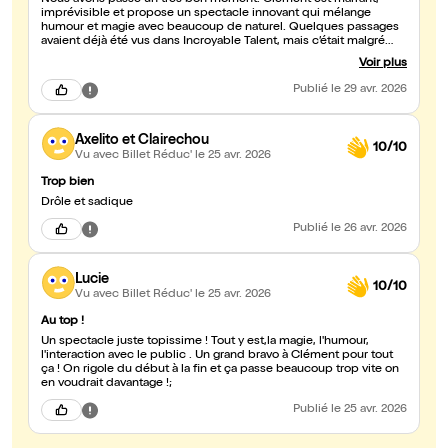
Nous avons passé un très bon moment. Clément est marrant,
imprévisible et propose un spectacle innovant qui mélange
humour et magie avec beaucoup de naturel. Quelques passages
avaient déjà été vus dans Incroyable Talent, mais c’était malgré
tout agréable de les redécouvrir en live. Il y a énormément
Voir plus
d’interactions avec le public, ce qui rend le spectacle vivant et
dynamique. En revanche, mieux vaut ne pas être trop timide pour
Publié
le 29 avr. 2026
ceux qui montent sur scène ! Petit plus très sympa : la possibilité
de prendre une photo avec lui à la fin du spectacle.
Axelito et Clairechou
10/10
Vu avec Billet Réduc'
le 25 avr. 2026
Trop bien
Drôle et sadique
Publié
le 26 avr. 2026
Lucie
10/10
Vu avec Billet Réduc'
le 25 avr. 2026
Au top !
Un spectacle juste topissime ! Tout y est,la magie, l'humour,
l'interaction avec le public . Un grand bravo à Clément pour tout
ça ! On rigole du début à la fin et ça passe beaucoup trop vite on
en voudrait davantage !;
Publié
le 25 avr. 2026