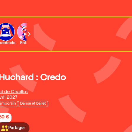
b
pectacle
Enfant
Concert
Activité
Expo et musée
 Huchard : Credo
l de Chaillot
vril 2027
emporain
Danse et ballet
,50 €
Partager