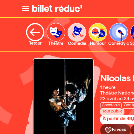
Retour
Théâtre
Comédie
Humour
Comedy clu
S
Nicolas
1 heure
Théâtre Nationa
22 avril au 24 a
Spectacle
Cont
Tout public
À partir de 49
Favoris