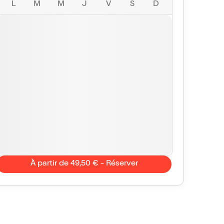
L
M
M
J
V
S
D
À partir de 49,50 € - Réserver