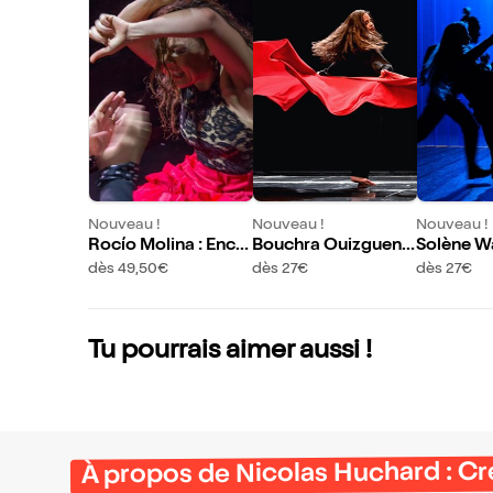
Nouveau !
Nouveau !
Nouveau !
Rocío Molina : Ence
Bouchra Ouizguen e
Solène Wa
nder el cuerpo
t Dançando com a
achine à 
dès 49,50€
dès 27€
dès 27€
Diferença : Este Mu
ndo
Tu pourrais aimer aussi !
À propos de Nicolas Huchard : C