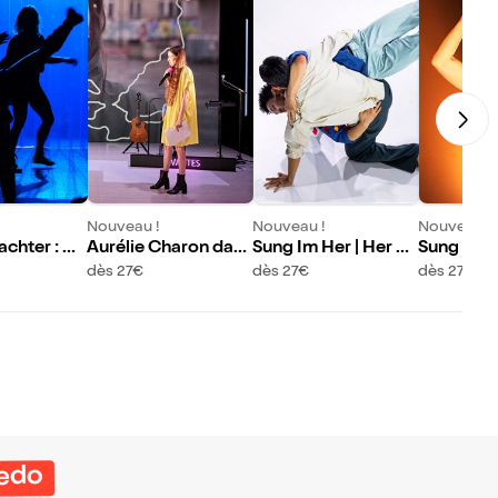
Nouveau !
Nouveau !
Nouveau !
chter : M
Aurélie Charon dan
Sung Im Her | Her Pr
Sung Im H
spectacle
s Le jour d'après
oject : 1 Degree Cels
oject - Ti
dès 27€
dès 27€
dès 27€
ius
redo