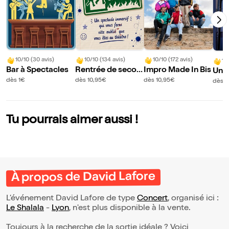
10/10 (30 avis)
10/10 (134 avis)
10/10 (172 avis)
10
Bar à Spectacles
Rentrée de secou
Impro Made In Bis
Un h
rs
r
dès 1€
dès 10,95€
dès 10,95€
dès 1
Tu pourrais aimer aussi !
À propos de David Lafore
L’événement David Lafore de type
Concert
, organisé ici :
Le Shalala
-
Lyon
, n'est plus disponible à la vente.
Toujours à la recherche de la sortie idéale ? Voici