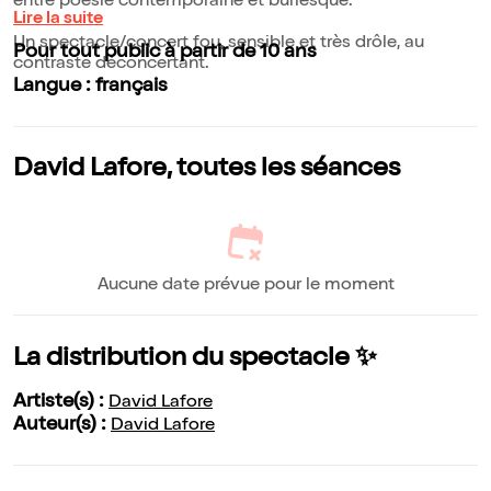
entre poésie contemporaine et burlesque.
Lire la suite
Un spectacle/concert fou, sensible et très drôle, au
Pour tout public à partir de 10 ans
contraste déconcertant.
Langue : français
David Lafore, toutes les séances
Aucune date prévue pour le moment
La distribution du spectacle ✨
Artiste(s) :
David Lafore
Auteur(s) :
David Lafore