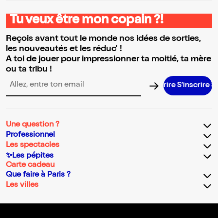
Tu veux être mon copain ?!
Reçois avant tout le monde nos idées de sorties,
les nouveautés et les réduc' !
A toi de jouer pour impressionner ta moitié, ta mère
ou ta tribu !
S’inscrire S’i
Adresse email pour la newsletter
Une question ?
Professionnel
Les spectacles
✨Les pépites
Carte cadeau
Que faire à Paris ?
Les villes