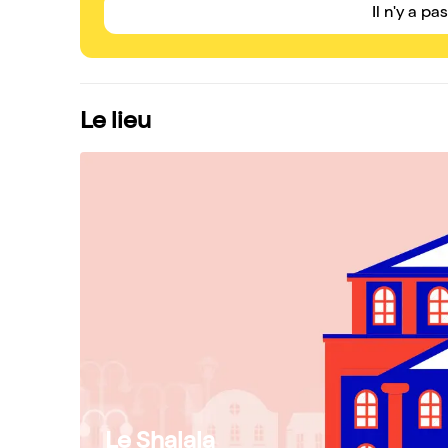
Il n'y a pa
Le lieu
Le Shalala