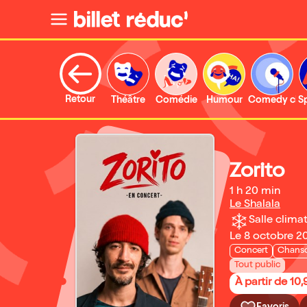
Retour
Théâtre
Comédie
Humour
Comedy clu
S
Zorito
1 h 20 min
Le Shalala
Salle climat
Le 8 octobre 2
Concert
Chanso
Tout public
À partir de 10,