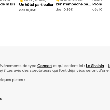
10/10 (173 avis)
e In Bis
L'un n'empêche pas
Prohom
Un hôtel particulier
l'autre
dès 10,95€
dès 10,95€
dès 10,95€
 d’événements de type
Concert
et qui se tient ici :
Le Shalala
-
L
(e) ? Les avis des spectateurs qui l'ont déjà vécu seront d'une
elques pistes :
s