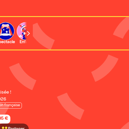
b
pectacle
Enfant
Concert
Activité
Expo et musée
isée !
026
n française
95 €