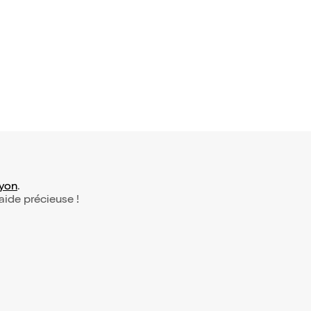
yon
.
 aide précieuse !