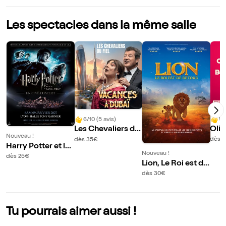
Les spectacles dans la même salle
9/
6/10 (5 avis)
Oliv
Les Chevaliers du
Nouveau !
dans
Fiel dans Vacance
dès 
dès 35€
Harry Potter et le
onh
s à Dubaï
Nouveau !
prince de sang-m
dès 25€
Lion, Le Roi est de
êlé en ciné-conce
retour
dès 30€
rt
Tu pourrais aimer aussi !