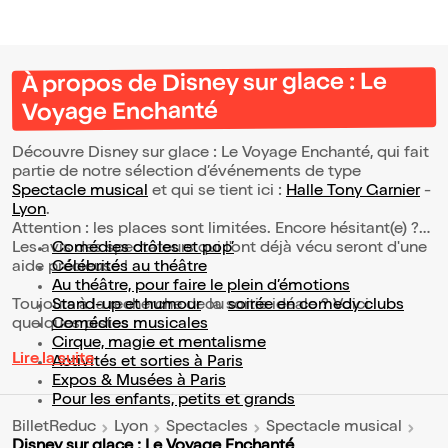
À propos de Disney sur glace : Le
Voyage Enchanté
Découvre Disney sur glace : Le Voyage Enchanté, qui fait
partie de notre sélection d’événements de type
Spectacle musical
et qui se tient ici :
Halle Tony Garnier
-
Lyon
.
Attention : les places sont limitées. Encore hésitant(e) ?
Les avis des spectateurs qui l'ont déjà vécu seront d'une
Comédies drôles et pop’
aide précieuse !
Célébrités au théâtre
Au théâtre, pour faire le plein d’émotions
Toujours à la recherche de la sortie idéale ? Voici
Stand-up et humour
ou
soirée en comedy clubs
quelques pistes :
Comédies musicales
Cirque, magie et mentalisme
Lire la suite
Activités et sorties à Paris
Expos & Musées à Paris
Pour les enfants, petits et grands
BilletReduc
Lyon
Spectacles
Spectacle musical
Disney sur glace : Le Voyage Enchanté