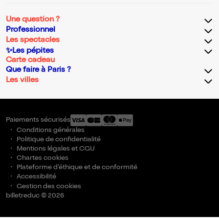
Une question ?
Professionnel
Les spectacles
✨Les pépites
Carte cadeau
Que faire à Paris ?
Les villes
Paiements sécurisés
Conditions générales
Politique de confidentialité
Mentions légales et CGU
Chartes cookies
Plateforme d'éthique et de conformité
Accessibilité
Gestion des cookies
billetreduc © 2026