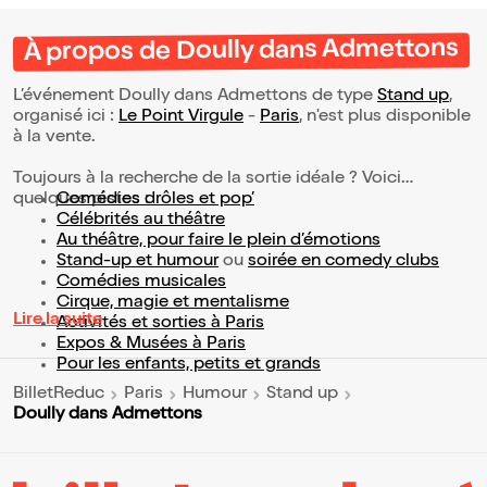
À propos de Doully dans Admettons
L’événement Doully dans Admettons de type
Stand up
,
organisé ici :
Le Point Virgule
-
Paris
, n'est plus disponible
à la vente.
Toujours à la recherche de la sortie idéale ? Voici
quelques pistes :
Comédies drôles et pop’
Célébrités au théâtre
Au théâtre, pour faire le plein d’émotions
Stand-up et humour
ou
soirée en comedy clubs
Comédies musicales
Cirque, magie et mentalisme
Lire la suite
Activités et sorties à Paris
Expos & Musées à Paris
Pour les enfants, petits et grands
BilletReduc
Paris
Humour
Stand up
Doully dans Admettons