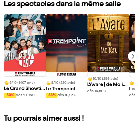
Les spectacles dans la même salle
10/10 (286 avis)
9/10 (1407 avis)
8/10 (220 avis)
10
L'Avare | de Molièr
Le Grand Showti
Le Trempoint
Les 
e
dès 14,50€
me : L'ultimate imp
Sca
-50%
dès 10,95€
-33%
dès 10,95€
dès 1
ro comédie show
Tu pourrais aimer aussi !