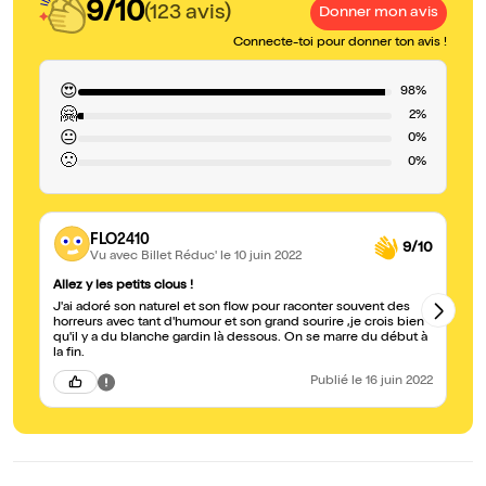
9/10
(123 avis)
Donner mon avis
Connecte-toi pour donner ton avis !
😍
98%
🤗
2%
😐
0%
🙁
0%
FLO2410
9/10
Vu avec Billet Réduc'
le 10 juin 2022
Allez y les petits clous !
Un
J'ai adoré son naturel et son flow pour raconter souvent des
Do
horreurs avec tant d'humour et son grand sourire ,je crois bien
es
qu'il y a du blanche gardin là dessous. On se marre du début à
hé
la fin.
Publié
le 16 juin 2022