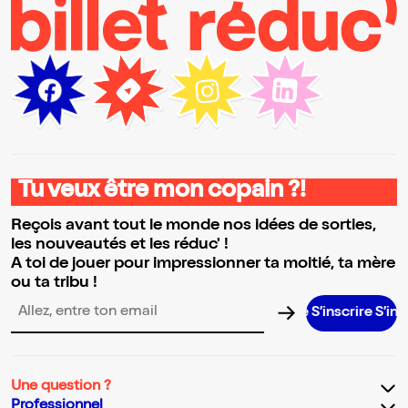
Tu veux être mon copain ?!
Reçois avant tout le monde nos idées de sorties,
les nouveautés et les réduc' !
A toi de jouer pour impressionner ta moitié, ta mère
ou ta tribu !
S’inscrire S’inscrire S’i
Adresse email pour la newsletter
Une question ?
Professionnel