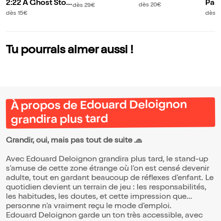
2:22 A Ghost Stor
Pabl
n grandira plus tar
dans Entre les deu
dès 20€
dès 29€
y | avec Louane E
e en
d
x
dès 15€
dès 
mera, Guillame La
e so
bbé et Constance
Dollé
Tu pourrais aimer aussi !
À propos de Edouard Deloignon
grandira plus tard
Grandir, oui, mais pas tout de suite 🧢
Avec Edouard Deloignon grandira plus tard, le stand-up
s’amuse de cette zone étrange où l’on est censé devenir
adulte, tout en gardant beaucoup de réflexes d’enfant. Le
quotidien devient un terrain de jeu : les responsabilités,
les habitudes, les doutes, et cette impression que
personne n’a vraiment reçu le mode d’emploi.
Edouard Deloignon garde un ton très accessible, avec