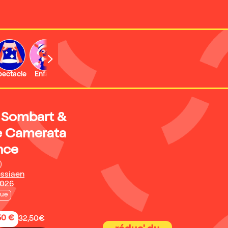
b
pectacle
Enfant
Concert
Activité
h Sombart &
e Camerata
nce
)
essiaen
2026
que
50 €
32,50€