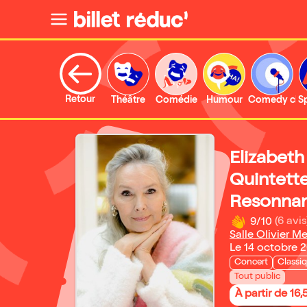
Retour
Théâtre
Comédie
Humour
Comedy clu
S
Elizabet
Quintett
Resonna
9/10
(6 avis
Salle Olivier M
Le 14 octobre 
Concert
Classi
Tout public
À partir de 16,