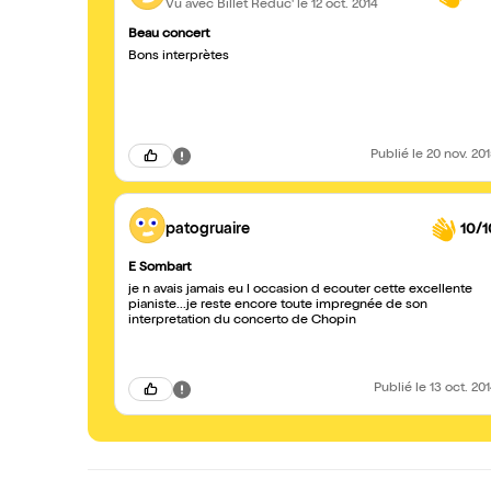
Vu avec Billet Réduc'
le 12 oct. 2014
Beau concert
Bons interprètes
Publié
le 20 nov. 20
patogruaire
10/1
E Sombart
je n avais jamais eu l occasion d ecouter cette excellente
pianiste...je reste encore toute impregnée de son
interpretation du concerto de Chopin
Publié
le 13 oct. 20