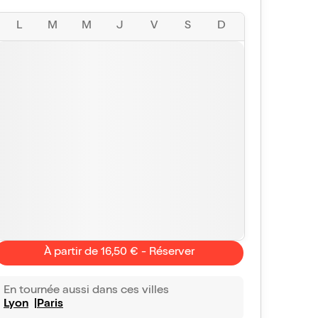
L
M
M
J
V
S
D
À partir de 16,50 € - Réserver
En tournée aussi dans ces villes
Lyon
Paris
Anonyme