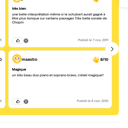
très bien
ELIS
une belle interprétation même si le schubert aurait gagné à
J'ai 
être plus tonique sur certains passages Très belle sonate de
appré
Chopin
15
Publié
le 7 nov. 2011
0
maestro
8/10
Magique
une s
un très beau duo piano et soprano bravo, c'etait magique!!
Eliza
du te
de sé
L'émot
Grand
14
Publié
le 8 nov. 2010