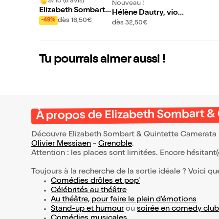
9/10 (6 avis)
Nouveau !
Elizabeth Sombart
Hélène Dautry, viol
& Quintette Camera
dès 16,50€
-49%
oncelle & Frédéric V
dès 32,50€
ta Resonnance
aysse-Knitter, piano
Tu pourrais aimer aussi !
À propos de Elizabeth Sombart 
Découvre Elizabeth Sombart & Quintette Camerata R
Olivier Messiaen
-
Grenoble
.
Attention : les places sont limitées. Encore hésitant
Toujours à la recherche de la sortie idéale ? Voici qu
Comédies drôles et pop’
Célébrités au théâtre
Au théâtre, pour faire le plein d’émotions
Stand-up et humour
ou
soirée en comedy club
Comédies musicales