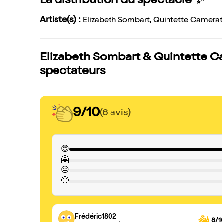
La distribution du spectacle ✨
Artiste(s) :
Elizabeth Sombart
,
Quintette Camera
Elizabeth Sombart & Quintette C
spectateurs
9/10
(6 avis)
😍
🤗
😐
🙁
Frédéric1802
8/1