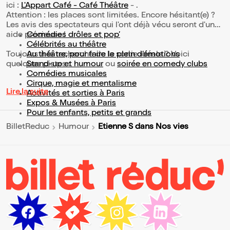
ici :
L'Appart Café - Café Théâtre
- .
Attention : les places sont limitées. Encore hésitant(e) ?
Les avis des spectateurs qui l'ont déjà vécu seront d'une
aide précieuse !
Comédies drôles et pop’
Célébrités au théâtre
Toujours à la recherche de la sortie idéale ? Voici
Au théâtre, pour faire le plein d’émotions
quelques pistes :
Stand-up et humour
ou
soirée en comedy clubs
Comédies musicales
Cirque, magie et mentalisme
Lire la suite
Activités et sorties à Paris
Expos & Musées à Paris
Pour les enfants, petits et grands
Etienne S dans Nos vies
BilletReduc
Humour