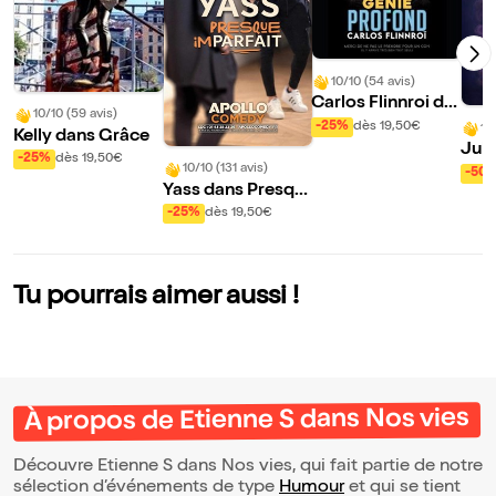
10/10 (54 avis)
Carlos Flinnroi da
10/10 (59 avis)
ns Génie Profond
-25%
dès 19,50€
10
Kelly dans Grâce
Jul
-25%
dès 19,50€
s Hi
10/10 (131 avis)
-50
Yass dans Presqu
rdin
e Imparfait
-25%
dès 19,50€
Tu pourrais aimer aussi !
À propos de Etienne S dans Nos vies
Découvre Etienne S dans Nos vies, qui fait partie de notre
sélection d’événements de type
Humour
et qui se tient