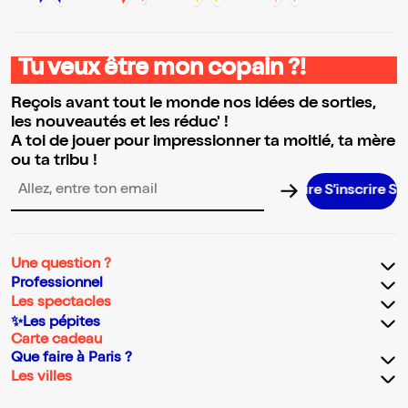
Tu veux être mon copain ?!
Reçois avant tout le monde nos idées de sorties,
les nouveautés et les réduc' !
A toi de jouer pour impressionner ta moitié, ta mère
ou ta tribu !
S’inscrire S’inscr
Adresse email pour la newsletter
Une question ?
Professionnel
Les spectacles
✨Les pépites
Carte cadeau
Que faire à Paris ?
Les villes