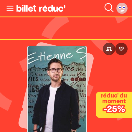
réduc' du
moment
-25%