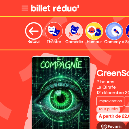
Retour
Théâtre
Comédie
Humour
Comedy clu
S
GreenS
2 heures
La Girafe
12 décembre 20
Improvisation
Tout public
À partir de 22
Favoris