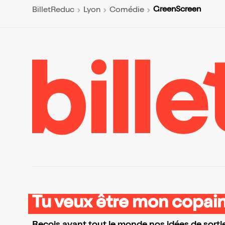
GreenScreen
BilletReduc
Lyon
Comédie
Tu veux être mon copain