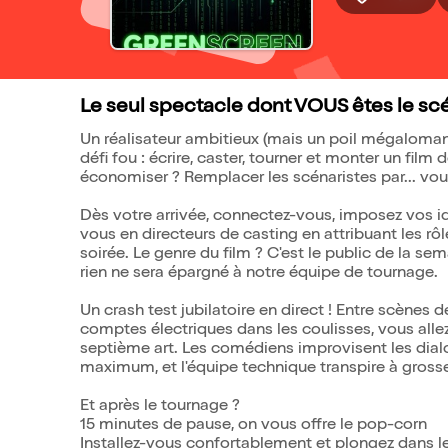
Le seul spectacle dont VOUS êtes le scén
Un réalisateur ambitieux (mais un poil mégaloma
défi fou : écrire, caster, tourner et monter un fil
économiser ? Remplacer les scénaristes par... vou
Dès votre arrivée, connectez-vous, imposez vos idé
vous en directeurs de casting en attribuant les rô
soirée. Le genre du film ? C'est le public de la se
rien ne sera épargné à notre équipe de tournage.
Un crash test jubilatoire en direct ! Entre scène
comptes électriques dans les coulisses, vous allez 
septième art. Les comédiens improvisent les dialo
maximum, et l'équipe technique transpire à gross
Et après le tournage ?
15 minutes de pause, on vous offre le pop-corn
Installez-vous confortablement et plongez dans le n