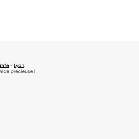
rafe
-
Lyon
.
 aide précieuse !