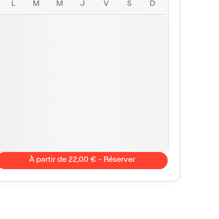
L
M
M
J
V
S
D
À partir de 22,00 € - Réserver