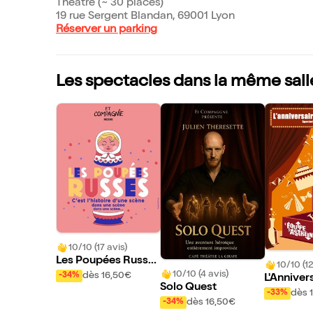
Théâtre (~ 30 places)
19 rue Sergent Blandan, 69001 Lyon
Réserver un parking
Les spectacles dans la même sall
10/10 (17 avis)
Les Poupées Russe
10/10 (12
s
10/10 (4 avis)
dès 16,50€
-34%
L'Anniver
Solo Quest
briel(le)
dès 
-33%
dès 16,50€
-34%