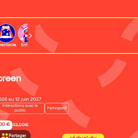
b
pectacle
Enfant
Concert
Activité
Expo et musée
creen
26 au 12 juin 2027
Interactions avec le
Participatif
public
,00 €
43,00€
Partager