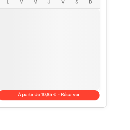
L
M
M
J
V
S
D
À partir de 10,85 € - Réserver