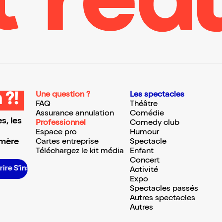
Une question ?
Les spectacles
 ?!
FAQ
Théâtre
Assurance annulation
Comédie
s, les
Professionnel
Comedy club
Espace pro
Humour
 mère
Cartes entreprise
Spectacle
Téléchargez le kit média
Enfant
Concert
nscrire S’inscrire S’inscrire S’inscrire S’inscrire S’inscrire S’inscrire S’inscrire S’inscrire
Activité
Expo
Spectacles passés
Autres spectacles
Autres