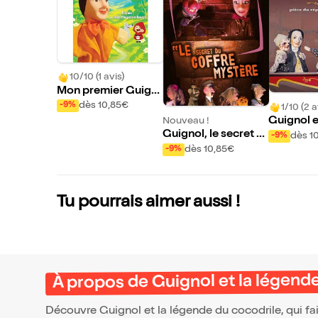
10/10 (1 avis)
Mon premier Guign
ol : Le petit chapero
dès 10,85€
-9%
1/10 (2 a
n rouge
Guignol e
Nouveau !
confiture
Guignol, le secret d
dès 1
-9%
u coffre mystère
dès 10,85€
-9%
Tu pourrais aimer aussi !
À propos de Guignol et la légend
Découvre Guignol et la légende du cocodrile, qui fa