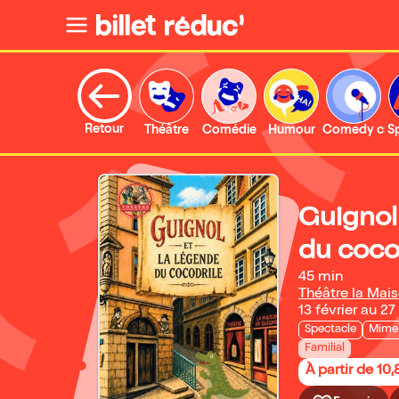
Retour
Théâtre
Comédie
Humour
Comedy clu
S
Guignol
du coco
45 min
Théâtre la Mais
13 février au 27
Spectacle
Mime 
Familial
À partir de 10,