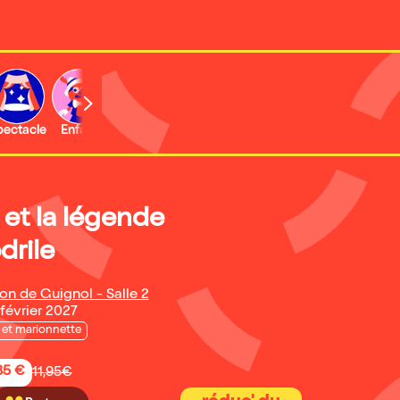
b
pectacle
Enfant
Concert
Activité
Expo et musée
 et la légende
drile
on de Guignol - Salle 2
 février 2027
et marionnette
85 €
11,95€