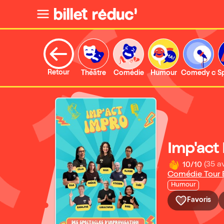
Retour
Théâtre
Comédie
Humour
Comedy clu
S
Imp'act
10/10
(35 av
Comédie Tour E
Humour
Favoris