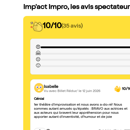
Imp'act Impro, les avis spectateur
10/10
(35 avis)
😍
🤗
😐
🙁
Isabelle
10/1
Vu avec Billet Réduc'
le 12 juin 2026
Génial
1er théâtre d'improvisation et nous avons a-do-ré! Nous
sommes autant amusés qu'épatés : BRAVO aux actrices et
aux acteurs qui bravent leur appréhension pour nous
apporter autant d'inventivité, d'humour et de joie