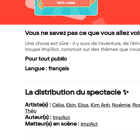
Vous ne savez pas ce que vous allez voir,
Une chose est sûre : il y aura de l'aventure, de l'é
troupe Imp'Act, construit sur des thèmes que vous
Pour tout public
Langue : français
La distribution du spectacle ✨
Artiste(s) :
Célia
,
Ekin
,
Elisa
,
Kim Anh
,
Noémie
,
Ro
Théo
Auteur(s) :
Imp'Act
Metteur(s) en scène :
Imp'Act