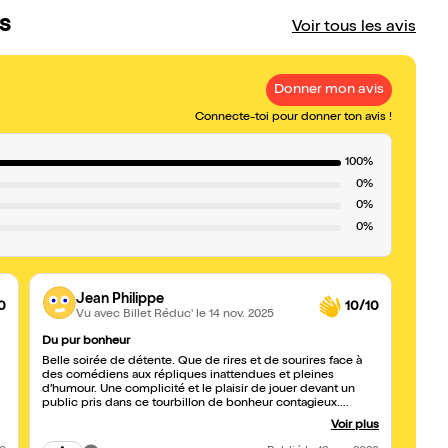
s
Voir tous les avis
Donner mon avis
Connecte-toi pour donner ton avis !
100%
0%
0%
0%
Jean Philippe
0
10/10
Vu avec Billet Réduc'
le 14 nov. 2025
Du pur bonheur
Super
Belle soirée de détente. Que de rires et de sourires face à
Excel
des comédiens aux répliques inattendues et pleines
invent
d’humour. Une complicité et le plaisir de jouer devant un
début 
public pris dans ce tourbillon de bonheur contagieux.
Spectacle joyeux duquel nous sommes sortis, l’âme légère,
Voir plus
et ragaillardis. Cela fait du bien. Merci à toute cette petite
troupe.