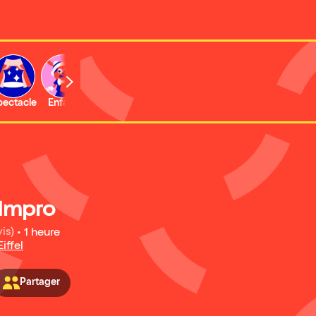
b
pectacle
Enfant
Concert
Activité
Expo et musée
 Impro
is)
•
1 heure
iffel
Partager