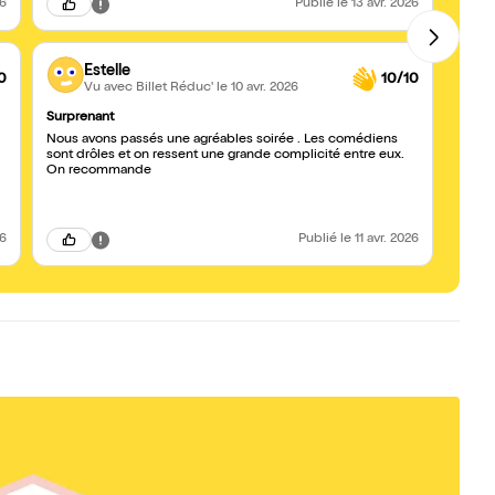
26
Publié
le 13 avr. 2026
Estelle
0
10/10
Vu avec Billet Réduc'
le 10 avr. 2026
Surprenant
Un tr
Nous avons passés une agréables soirée . Les comédiens
Je sui
sont drôles et on ressent une grande complicité entre eux.
fois e
On recommande
et très
26
Publié
le 11 avr. 2026