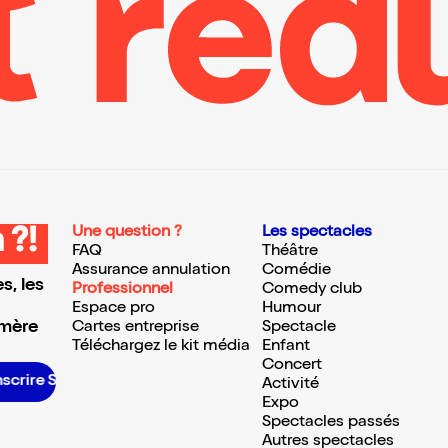
Une question ?
Les spectacles
 ?!
FAQ
Théâtre
Assurance annulation
Comédie
s, les
Professionnel
Comedy club
Espace pro
Humour
 mère
Cartes entreprise
Spectacle
Téléchargez le kit média
Enfant
Concert
’inscrire S’inscrire S’inscrire S’inscrire S’inscrire S’inscrire S’inscrire S’inscrire S’inscrire S’inscrire S’inscrire S’inscrire
Activité
Expo
Spectacles passés
Autres spectacles